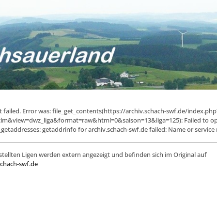
failed. Error was: file_get_contents(https://archiv.schach-swf.de/index.php
lm&view=dwz_liga&format=raw&html=0&saison=13&liga=125): Failed to op
etaddresses: getaddrinfo for archiv.schach-swf.de failed: Name or servic
stellten Ligen werden extern angezeigt und befinden sich im Original auf
schach-swf.de