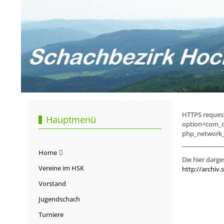
HTTPS request 
Hauptmenü
option=com_c
php_network_g
Home
Die hier darge
Vereine im HSK
http://archiv.
Vorstand
Jugendschach
Turniere