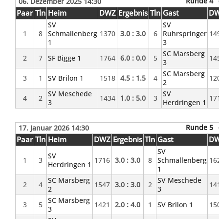
Runde 4
06. Dezember 2025 14:30
Paar
Tln
Heim
DWZ
Ergebnis
Tln
Gast
D
SV
SV
1
8
Schmallenberg
1370
3.0 : 3.0
6
Ruhrspringer
14
1
3
SC Marsberg
2
7
SF Bigge 1
1764
6.0 : 0.0
5
14
3
SC Marsberg
3
1
SV Brilon 1
1518
4.5 : 1.5
4
12
2
SV Meschede
SV
4
2
1434
1.0 : 5.0
3
17
3
Herdringen 1
Runde 5
17. Januar 2026 14:30
Paar
Tln
Heim
DWZ
Ergebnis
Tln
Gast
D
SV
SV
1
3
1716
3.0 : 3.0
8
Schmallenberg
16
Herdringen 1
1
SC Marsberg
SV Meschede
2
4
1547
3.0 : 3.0
2
14
2
3
SC Marsberg
3
5
1421
2.0 : 4.0
1
SV Brilon 1
15
3