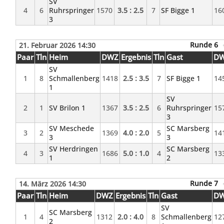
SV
4
6
Ruhrspringer
1570
3.5 : 2.5
7
SF Bigge 1
16
3
Runde 6
21. Februar 2026 14:30
Paar
Tln
Heim
DWZ
Ergebnis
Tln
Gast
D
SV
1
8
Schmallenberg
1418
2.5 : 3.5
7
SF Bigge 1
14
1
SV
2
1
SV Brilon 1
1367
3.5 : 2.5
6
Ruhrspringer
15
3
SV Meschede
SC Marsberg
3
2
1369
4.0 : 2.0
5
14
3
3
SV Herdringen
SC Marsberg
4
3
1686
5.0 : 1.0
4
13
1
2
Runde 7
14. März 2026 14:30
Paar
Tln
Heim
DWZ
Ergebnis
Tln
Gast
D
SV
SC Marsberg
1
4
1312
2.0 : 4.0
8
Schmallenberg
12
2