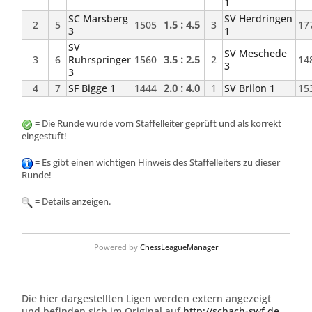
1
SC Marsberg
SV Herdringen
2
5
1505
1.5 : 4.5
3
17
3
1
SV
SV Meschede
3
6
Ruhrspringer
1560
3.5 : 2.5
2
14
3
3
4
7
SF Bigge 1
1444
2.0 : 4.0
1
SV Brilon 1
15
= Die Runde wurde vom Staffelleiter geprüft und als korrekt
eingestuft!
= Es gibt einen wichtigen Hinweis des Staffelleiters zu dieser
Runde!
= Details anzeigen.
Powered by
ChessLeagueManager
Die hier dargestellten Ligen werden extern angezeigt
und befinden sich im Original auf
http://schach-swf.de