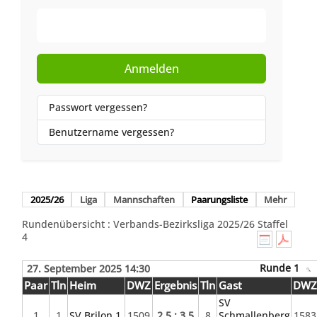
Web-Authentifizierung
Anmelden
Passwort vergessen?
Benutzername vergessen?
2025/26
Liga
Mannschaften
Paarungsliste
Mehr
Rundenübersicht : Verbands-Bezirksliga 2025/26 Staffel
4
Runde 1
27. September 2025 14:30
Paar
Tln
Heim
DWZ
Ergebnis
Tln
Gast
DW
SV
1
1
SV Brilon 1
1509
2.5 : 3.5
8
Schmallenberg
1583