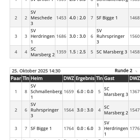
1
SV
2
2
Meschede
1453
4.0 : 2.0
7
SF Bigge 1
1468
3
SV
SV
3
3
Herdringen
1686
3.0 : 3.0
6
Ruhrspringer
1560
1
3
SC
4
4
1359
1.5 : 2.5
5
SC Marsberg 3
1458
Marsberg 2
Runde 2
25. Oktober 2025 14:30
Paar
Tln
Heim
DWZ
Ergebnis
Tln
Gast
DW
SV
SC
1
8
Schmallenberg
1659
6.0 : 0.0
5
1367
Marsberg 3
1
SV
SC
2
6
Ruhrspringer
1564
3.0 : 3.0
4
1547
Marsberg 2
3
SV
3
7
SF Bigge 1
1764
0.0 : 6.0
3
Herdringen
1776
1