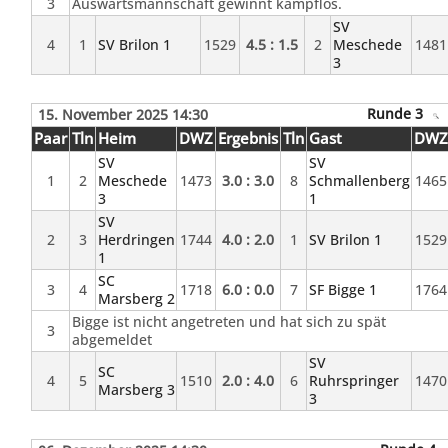
3
Auswärtsmannschaft gewinnt kampflos.
SV
4
1
SV Brilon 1
1529
4.5 : 1.5
2
Meschede
1481
3
Runde 3
15. November 2025 14:30
Paar
Tln
Heim
DWZ
Ergebnis
Tln
Gast
DW
SV
SV
1
2
Meschede
1473
3.0 : 3.0
8
Schmallenberg
1465
3
1
SV
2
3
Herdringen
1744
4.0 : 2.0
1
SV Brilon 1
1529
1
SC
3
4
1718
6.0 : 0.0
7
SF Bigge 1
1764
Marsberg 2
Bigge ist nicht angetreten und hat sich zu spät
3
abgemeldet
SV
SC
4
5
1510
2.0 : 4.0
6
Ruhrspringer
1470
Marsberg 3
3