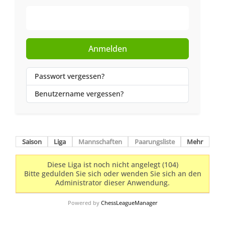
Web-Authentifizierung
Anmelden
Passwort vergessen?
Benutzername vergessen?
Saison
Liga
Mannschaften
Paarungsliste
Mehr
Diese Liga ist noch nicht angelegt (104)
Bitte gedulden Sie sich oder wenden Sie sich an den
Administrator dieser Anwendung.
Powered by
ChessLeagueManager