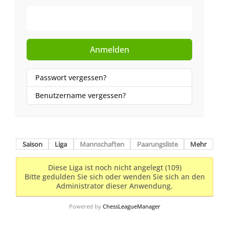
Web-Authentifizierung
Anmelden
Passwort vergessen?
Benutzername vergessen?
Saison
Liga
Mannschaften
Paarungsliste
Mehr
Diese Liga ist noch nicht angelegt (109)
Bitte gedulden Sie sich oder wenden Sie sich an den
Administrator dieser Anwendung.
Powered by
ChessLeagueManager