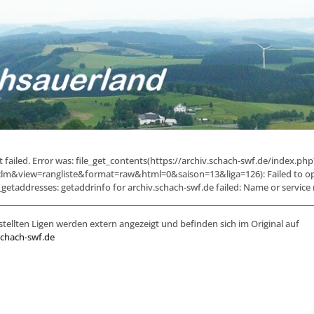
failed. Error was: file_get_contents(https://archiv.schach-swf.de/index.php
lm&view=rangliste&format=raw&html=0&saison=13&liga=126): Failed to o
etaddresses: getaddrinfo for archiv.schach-swf.de failed: Name or servic
stellten Ligen werden extern angezeigt und befinden sich im Original auf
schach-swf.de