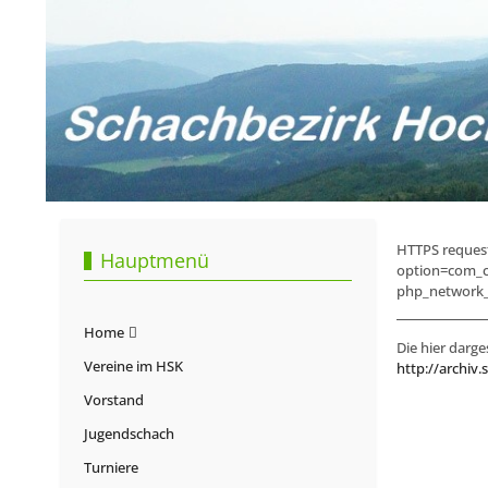
HTTPS request 
Hauptmenü
option=com_c
php_network_g
Home
Die hier darge
Vereine im HSK
http://archiv.
Vorstand
Jugendschach
Turniere