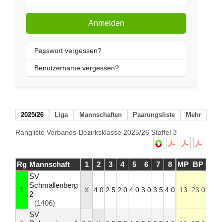
Anmelden
Passwort vergessen?
Benutzername vergessen?
2025/26
Liga
Mannschaften
Paarungsliste
Mehr
Rangliste Verbands-Bezirksklasse 2025/26 Staffel 3
Rg
Mannschaft
1
2
3
4
5
6
7
8
MP
BP
SV
Schmallenberg
1
X
4.0
2.5
2.0
4.0
3.0
3.5
4.0
13
23.0
2
(1406)
SV