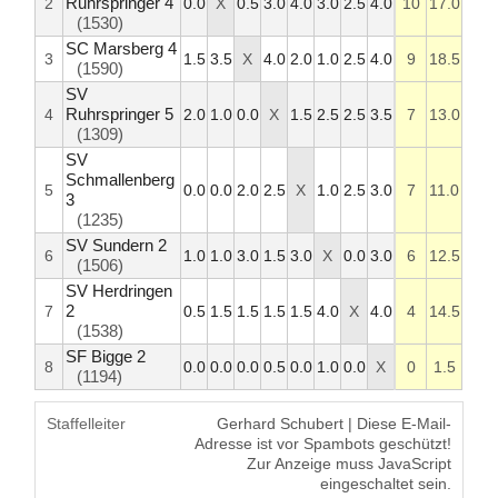
Ruhrspringer 4
2
0.0
X
0.5
3.0
4.0
3.0
2.5
4.0
10
17.0
(1530)
SC Marsberg 4
3
1.5
3.5
X
4.0
2.0
1.0
2.5
4.0
9
18.5
(1590)
SV
Ruhrspringer 5
4
2.0
1.0
0.0
X
1.5
2.5
2.5
3.5
7
13.0
(1309)
SV
Schmallenberg
5
0.0
0.0
2.0
2.5
X
1.0
2.5
3.0
7
11.0
3
(1235)
SV Sundern 2
6
1.0
1.0
3.0
1.5
3.0
X
0.0
3.0
6
12.5
(1506)
SV Herdringen
2
7
0.5
1.5
1.5
1.5
1.5
4.0
X
4.0
4
14.5
(1538)
SF Bigge 2
8
0.0
0.0
0.0
0.5
0.0
1.0
0.0
X
0
1.5
(1194)
Staffelleiter
Gerhard Schubert |
Diese E-Mail-
Adresse ist vor Spambots geschützt!
Zur Anzeige muss JavaScript
eingeschaltet sein.