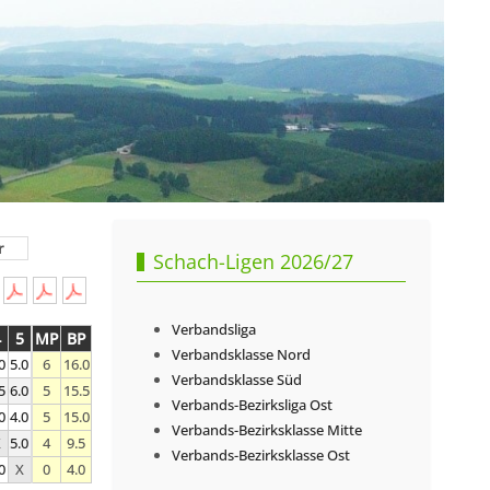
r
Schach-Ligen 2026/27
Verbandsliga
4
5
MP
BP
Verbandsklasse Nord
0
5.0
6
16.0
Verbandsklasse Süd
5
6.0
5
15.5
Verbands-Bezirksliga Ost
0
4.0
5
15.0
Verbands-Bezirksklasse Mitte
X
5.0
4
9.5
Verbands-Bezirksklasse Ost
0
X
0
4.0