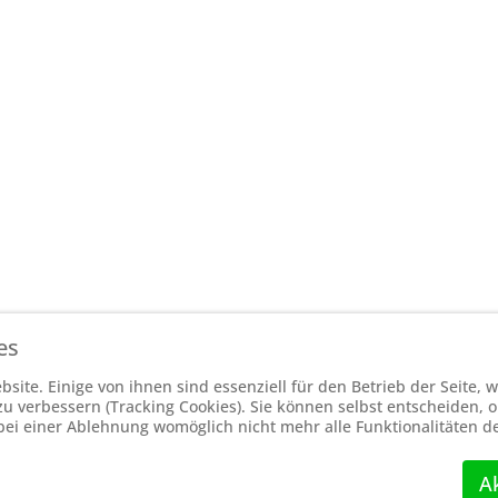
es
site. Einige von ihnen sind essenziell für den Betrieb der Seite,
 verbessern (Tracking Cookies). Sie können selbst entscheiden, o
bei einer Ablehnung womöglich nicht mehr alle Funktionalitäten d
A
achbezirk Hochsauerland 2026, Powered by
Theme-Point
. Design by
Theme-