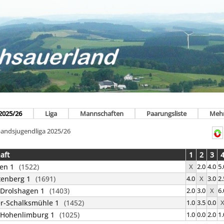
2025/26
Liga
Mannschaften
Paarungsliste
Meh
bandsjugendliga 2025/26
aft
1
2
3
en 1
(1522)
X
2.0
4.0
5.
tenberg 1
(1691)
4.0
X
3.0
2.
Drolshagen 1
(1403)
2.0
3.0
X
6.
r-Schalksmühle 1
(1452)
1.0
3.5
0.0
 Hohenlimburg 1
(1025)
1.0
0.0
2.0
1.