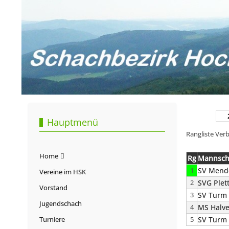
Hauptmenü
Rangliste Ver
Home
Rg
Mannsch
1
SV Mend
Vereine im HSK
2
SVG Plet
Vorstand
3
SV Turm 
Jugendschach
4
MS Halve
Turniere
5
SV Turm