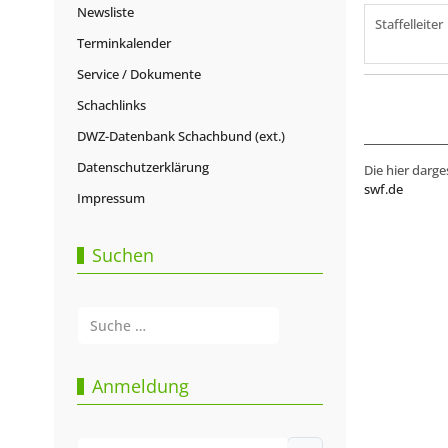
Newsliste
Staffelleiter
Terminkalender
Service / Dokumente
Schachlinks
DWZ-Datenbank Schachbund (ext.)
Datenschutzerklärung
Die hier darge
swf.de
Impressum
Suchen
Suchen
Type 2 or more characters for results.
Anmeldung
Benutzername