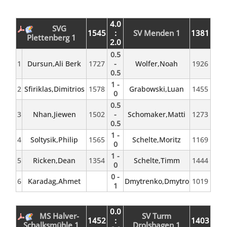
4.0
SVG
1545
:
SV Menden 1
1381
Plettenberg 1
2.0
0.5
1
Dursun,Ali Berk
1727
-
Wolfer,Noah
1926
0.5
1 -
2
Sfiriklas,Dimitrios
1578
Grabowski,Luan
1455
0
0.5
3
Nhan,Jiewen
1502
-
Schomaker,Matti
1273
0.5
1 -
4
Soltysik,Philip
1565
Schelte,Moritz
1169
0
1 -
5
Ricken,Dean
1354
Schelte,Timm
1444
0
0 -
6
Karadag,Ahmet
Dmytrenko,Dmytro
1019
1
0.0
MS Halver-
SV Turm
1452
:
1403
Schalksmühle 1
Drolshagen 1