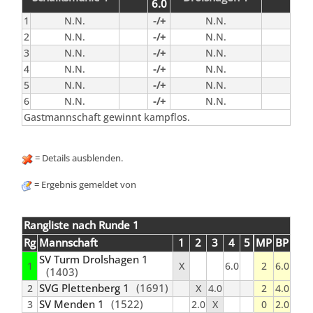
6.0
1
N.N.
-/+
N.N.
2
N.N.
-/+
N.N.
3
N.N.
-/+
N.N.
4
N.N.
-/+
N.N.
5
N.N.
-/+
N.N.
6
N.N.
-/+
N.N.
Gastmannschaft gewinnt kampflos.
= Details ausblenden.
= Ergebnis gemeldet von
Rangliste nach Runde 1
Rg
Mannschaft
1
2
3
4
5
MP
BP
SV Turm Drolshagen 1
1
X
6.0
2
6.0
(1403)
SVG Plettenberg 1
(1691)
2
X
4.0
2
4.0
SV Menden 1
(1522)
3
2.0
X
0
2.0