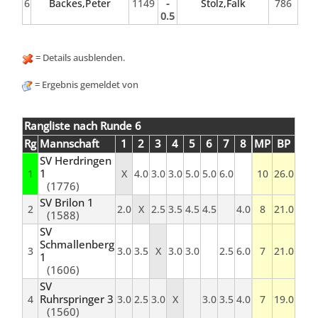
6
Backes,Peter
1149
-
Stolz,Falk
786
0.5
= Details ausblenden.
= Ergebnis gemeldet von
Rangliste nach Runde 6
Rg
Mannschaft
1
2
3
4
5
6
7
8
MP
BP
SV Herdringen
1
1
X
4.0
3.0
3.0
5.0
5.0
6.0
10
26.0
(1776)
SV Brilon 1
2
2.0
X
2.5
3.5
4.5
4.5
4.0
8
21.0
(1588)
SV
Schmallenberg
3
3.0
3.5
X
3.0
3.0
2.5
6.0
7
21.0
1
(1606)
SV
Ruhrspringer 3
4
3.0
2.5
3.0
X
3.0
3.5
4.0
7
19.0
(1560)