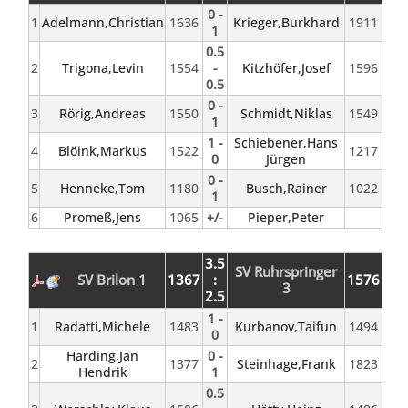
0 -
1
Adelmann,Christian
1636
Krieger,Burkhard
1911
1
0.5
2
Trigona,Levin
1554
-
Kitzhöfer,Josef
1596
0.5
0 -
3
Rörig,Andreas
1550
Schmidt,Niklas
1549
1
1 -
Schiebener,Hans
4
Blöink,Markus
1522
1217
0
Jürgen
0 -
5
Henneke,Tom
1180
Busch,Rainer
1022
1
6
Promeß,Jens
1065
+/-
Pieper,Peter
3.5
SV Ruhrspringer
SV Brilon 1
1367
:
1576
3
2.5
1 -
1
Radatti,Michele
1483
Kurbanov,Taifun
1494
0
Harding,Jan
0 -
2
1377
Steinhage,Frank
1823
Hendrik
1
0.5