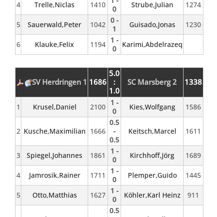
1 -
4
Trelle,Niclas
1410
Strube,Julian
1274
0
0 -
5
Sauerwald,Peter
1042
Guisado,Jonas
1230
1
1 -
6
Klauke,Felix
1194
Karimi,Abdelrazeq
0
5.0
SV Herdringen 1
1686
:
SC Marsberg 2
1338
1.0
1 -
1
Krusel,Daniel
2100
Kies,Wolfgang
1586
0
0.5
2
Kusche,Maximilian
1666
-
Keitsch,Marcel
1611
0.5
1 -
3
Spiegel,Johannes
1861
Kirchhoff,Jörg
1689
0
1 -
4
Jamrosik,Rainer
1711
Plemper,Guido
1445
0
1 -
5
Otto,Matthias
1627
Köhler,Karl Heinz
911
0
0.5