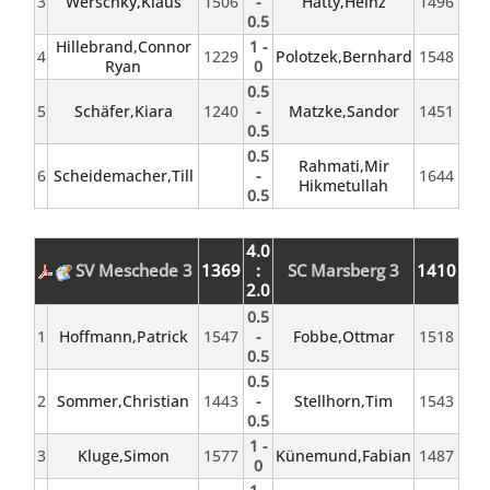
3
Werschky,Klaus
1506
-
Hätty,Heinz
1496
0.5
Hillebrand,Connor
1 -
4
1229
Polotzek,Bernhard
1548
Ryan
0
0.5
5
Schäfer,Kiara
1240
-
Matzke,Sandor
1451
0.5
0.5
Rahmati,Mir
6
Scheidemacher,Till
-
1644
Hikmetullah
0.5
4.0
SV Meschede 3
1369
:
SC Marsberg 3
1410
2.0
0.5
1
Hoffmann,Patrick
1547
-
Fobbe,Ottmar
1518
0.5
0.5
2
Sommer,Christian
1443
-
Stellhorn,Tim
1543
0.5
1 -
3
Kluge,Simon
1577
Künemund,Fabian
1487
0