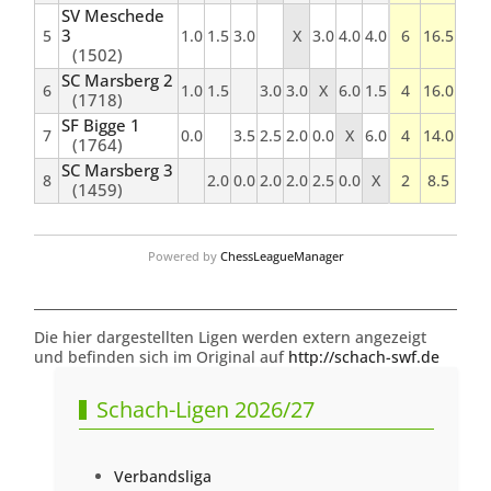
SV Meschede
3
5
1.0
1.5
3.0
X
3.0
4.0
4.0
6
16.5
(1502)
SC Marsberg 2
6
1.0
1.5
3.0
3.0
X
6.0
1.5
4
16.0
(1718)
SF Bigge 1
7
0.0
3.5
2.5
2.0
0.0
X
6.0
4
14.0
(1764)
SC Marsberg 3
8
2.0
0.0
2.0
2.0
2.5
0.0
X
2
8.5
(1459)
Powered by
ChessLeagueManager
Die hier dargestellten Ligen werden extern angezeigt
und befinden sich im Original auf
http://schach-swf.de
Schach-Ligen 2026/27
Verbandsliga