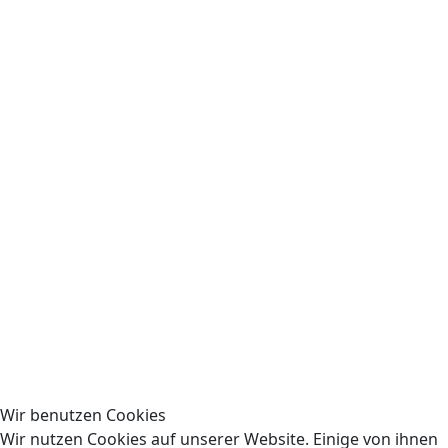
Runde 6
Runde 7
DWZ Mannschaften
Ligastatistiken
Verbands-Bezirksklasse Staffel 3
Viererpokal Hochsauerland
Schach-Ligen Archiv
Saison 2024/25
Saison 2023/24
Saison 2022/23
Saison 2021/22
Wir benutzen Cookies
Wir nutzen Cookies auf unserer Website. Einige von ihnen
Saison 2020/21