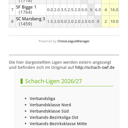
(1718)
SF Bigge 1
7
0.0
2.0
3.5
2.5
2.0
0.0
X
6.0
4
16.0
(1764)
SC Marsberg 3
8
1.5
2.0
0.0
2.0
2.0
2.5
0.0
X
2
10.0
(1459)
Powered by
ChessLeagueManager
Die hier dargestellten Ligen werden extern angezeigt
und befinden sich im Original auf
http://schach-swf.de
Schach-Ligen 2026/27
Verbandsliga
Verbandsklasse Nord
Verbandsklasse Süd
Verbands-Bezirksliga Ost
Verbands-Bezirksklasse Mitte