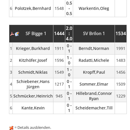
0.5
6
Polotzek,Bernhard
1548
-
Warkentin,Oleg
0.5
2.0
SF Bigge 1
1444
:
SV Brilon 1
1534
4.0
0 -
1
Krieger,Burkhard
1911
Berndt,Norman
1991
1
1 -
2
Kitzhöfer,Josef
1596
Radatti,Michele
1483
0
1 -
3
Schmidt,Niklas
1549
Kropff,Paul
1456
0
Schiebener,Hans
0 -
4
1217
Sommer,Elmar
1509
Jürgen
1
0 -
Hillebrand,Connor
5
Schmücker,Heinrich
945
1229
1
Ryan
0 -
6
Kante,Kevin
Scheidemacher,Till
1
= Details ausblenden.