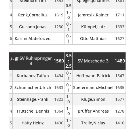
3
Stellhorn,Tim
1543
-
Spiegel,Johannes
1861
0.5
1 -
4
Renk,Cornelius
1619
Jamrosik,Rainer
1711
0
0 -
5
Guisado,Jonas
1230
Kümpel,Lutz
1693
1
0 -
6
Karimi,Abdelrazeq
Otto,Matthias
1627
1
3.5
SV Ruhrspringer
1560
:
SV Meschede 3
1489
3
2.5
0 -
1
Kurbanov,Taifun
1494
Hoffmann,Patrick
1547
1
0 -
2
Schumacher,Ulrich
1633
Stiefermann,Michael
1635
1
1 -
3
Steinhage,Frank
1823
Kluge,Simon
1577
0
1 -
4
Trutschel,Dennis
1364
Brüffer,Andreas
1278
0
1 -
5
Hätty,Heinz
1496
Trelle,Niclas
1410
0