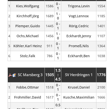
0 -
1
Kies,Wolfgang
1586
Trigona,Levin
1554
1
1 -
2
Kirchhoff,Jörg
1689
Vogt,Lennox
1185
0
0 -
3
Plemper,Guido
1445
Rörig,Cedric
1401
1
1 -
4
Ochs,Michael
1456
Eckhardt,Jenny
1107
0
0 -
5
Köhler,Karl Heinz
911
Promeß,Nils
1364
1
0 -
6
Stolz,Falk
786
Eckhardt,Ben
1038
1
1.5
SC Marsberg 3
1505
:
SV Herdringen 1
1776
4.5
0 -
1
Fobbe,Ottmar
1518
Krusel,Daniel
2100
1
0 -
2
Frohmiller,David
1617
Kusche,Maximilian
1666
1
0.5