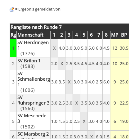
= Ergebnis gemeldet von
Rangliste nach Runde 7
Rg
Mannschaft
1
2
3
4
5
6
7
8
MP
BP
SV Herdringen
1
1
X
4.0
3.0
3.0
5.0
5.0
6.0
4.5
12
30.5
(1776)
SV Brilon 1
2
2.0
X
2.5
3.5
4.5
4.5
4.0
4.0
10
25.0
(1588)
SV
Schmallenberg
3
3.0
3.5
X
3.0
3.0
4.0
2.5
6.0
9
25.0
1
(1606)
SV
Ruhrspringer 3
4
3.0
2.5
3.0
X
3.5
3.0
3.5
4.0
9
22.5
(1560)
SV Meschede
3
5
1.0
1.5
3.0
2.5
X
3.0
4.0
4.0
6
19.0
(1502)
SC Marsberg 2
6
1.0
1.5
2.0
3.0
3.0
X
6.0
1.5
4
18.0