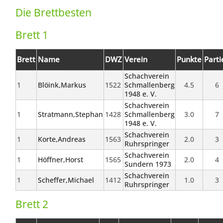
Die Brettbesten
Brett 1
Brett
Name
DWZ
Verein
Punkte
Parti
Schachverein
1
Blöink,Markus
1522
Schmallenberg
4.5
6
1948 e. V.
Schachverein
1
Stratmann,Stephan
1428
Schmallenberg
3.0
7
1948 e. V.
Schachverein
1
Korte,Andreas
1563
2.0
3
Ruhrspringer
Schachverein
1
Höffner,Horst
1565
2.0
4
Sundern 1973
Schachverein
1
Scheffer,Michael
1412
1.0
3
Ruhrspringer
Brett 2