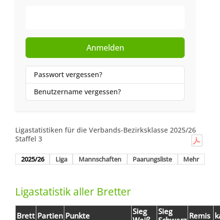
Web-Authentifizierung
Anmelden
Passwort vergessen?
Benutzername vergessen?
Ligastatistiken für die Verbands-Bezirksklasse 2025/26
Staffel 3
2025/26
Liga
Mannschaften
Paarungsliste
Mehr
Ligastatistik aller Bretter
Sieg
Sieg
Brett
Partien
Punkte
Remis
k