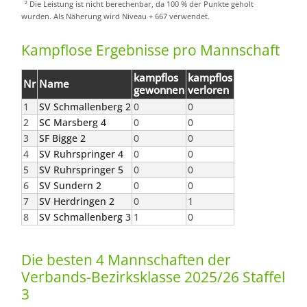
² Die Leistung ist nicht berechenbar, da 100 % der Punkte geholt
wurden. Als Näherung wird Niveau + 667 verwendet.
Kampflose Ergebnisse pro Mannschaft
kampflos
kampflos
Nr
Name
gewonnen
verloren
1
SV Schmallenberg 2
0
0
2
SC Marsberg 4
0
0
3
SF Bigge 2
0
0
4
SV Ruhrspringer 4
0
0
5
SV Ruhrspringer 5
0
0
6
SV Sundern 2
0
0
7
SV Herdringen 2
0
1
8
SV Schmallenberg 3
1
0
Die besten 4 Mannschaften der
Verbands-Bezirksklasse 2025/26 Staffel
3