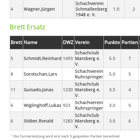
Schachverein
4
Wagner,Jürgen
Schmallenberg
1.0
2
1948 e. V.
Brett Ersatz
Brett
Name
DWZ
Verein
Punkte
Partien
Schachclub
5
Schmidt,Reinhard
1493
Marsberg e.
5.5
7
V.
Schachverein
8
Sorotschan,Lars
5.0
5
Ruhrspringer
Schachclub
11
Guisado,Jonas
1230
Marsberg e.
3.5
4
V.
Schachverein
6
Wiglinghoff,Lukas
923
3.0
5
Ruhrspringer
Schachclub
6
Stöber,Ronald
1283
Marsberg e.
3.0
6
V.
¹ Die Turnierleistung wird erst nach 5 gespielten Partien berechnet