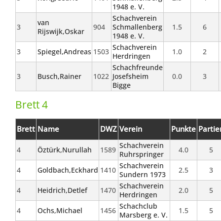
1948 e. V.
Schachverein
van
3
904
Schmallenberg
1.5
6
Rijswijk,Oskar
1948 e. V.
Schachverein
3
Spiegel,Andreas
1503
1.0
2
Herdringen
Schachfreunde
3
Busch,Rainer
1022
Josefsheim
0.0
3
Bigge
Brett 4
Brett
Name
DWZ
Verein
Punkte
Partie
Schachverein
4
Öztürk,Nurullah
1589
4.0
5
Ruhrspringer
Schachverein
4
Goldbach,Eckhard
1410
2.5
3
Sundern 1973
Schachverein
4
Heidrich,Detlef
1470
2.0
5
Herdringen
Schachclub
4
Ochs,Michael
1456
1.5
5
Marsberg e. V.