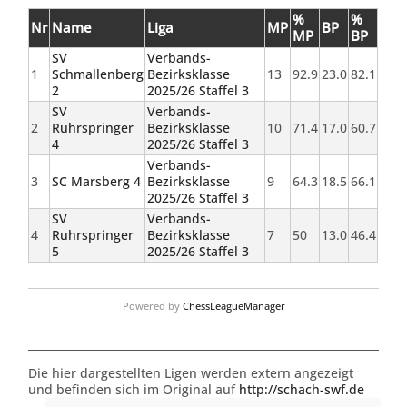
%
%
Nr
Name
Liga
MP
BP
MP
BP
SV
Verbands-
1
Schmallenberg
Bezirksklasse
13
92.9
23.0
82.1
2
2025/26 Staffel 3
SV
Verbands-
2
Ruhrspringer
Bezirksklasse
10
71.4
17.0
60.7
4
2025/26 Staffel 3
Verbands-
3
SC Marsberg 4
Bezirksklasse
9
64.3
18.5
66.1
2025/26 Staffel 3
SV
Verbands-
4
Ruhrspringer
Bezirksklasse
7
50
13.0
46.4
5
2025/26 Staffel 3
Powered by
ChessLeagueManager
Die hier dargestellten Ligen werden extern angezeigt
und befinden sich im Original auf
http://schach-swf.de