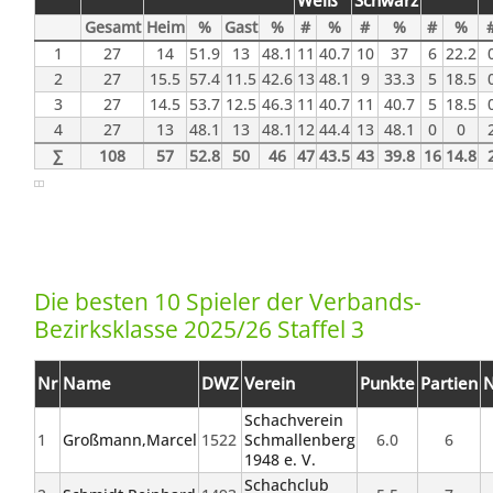
Weiß
Schwarz
Gesamt
Heim
%
Gast
%
#
%
#
%
#
%
1
27
14
51.9
13
48.1
11
40.7
10
37
6
22.2
2
27
15.5
57.4
11.5
42.6
13
48.1
9
33.3
5
18.5
3
27
14.5
53.7
12.5
46.3
11
40.7
11
40.7
5
18.5
4
27
13
48.1
13
48.1
12
44.4
13
48.1
0
0
∑
108
57
52.8
50
46
47
43.5
43
39.8
16
14.8
Die besten 10 Spieler der Verbands-
Bezirksklasse 2025/26 Staffel 3
Nr
Name
DWZ
Verein
Punkte
Partien
N
Schachverein
1
Großmann,Marcel
1522
Schmallenberg
6.0
6
1948 e. V.
Schachclub