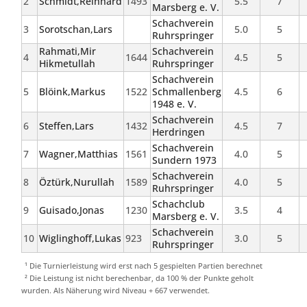
2
Schmidt,Reinhard
1493
5.5
7
Marsberg e. V.
Schachverein
3
Sorotschan,Lars
5.0
5
Ruhrspringer
Rahmati,Mir
Schachverein
4
1644
4.5
5
Hikmetullah
Ruhrspringer
Schachverein
5
Blöink,Markus
1522
Schmallenberg
4.5
6
1948 e. V.
Schachverein
6
Steffen,Lars
1432
4.5
7
Herdringen
Schachverein
7
Wagner,Matthias
1561
4.0
5
Sundern 1973
Schachverein
8
Öztürk,Nurullah
1589
4.0
5
Ruhrspringer
Schachclub
9
Guisado,Jonas
1230
3.5
4
Marsberg e. V.
Schachverein
10
Wiglinghoff,Lukas
923
3.0
5
Ruhrspringer
¹ Die Turnierleistung wird erst nach 5 gespielten Partien berechnet
² Die Leistung ist nicht berechenbar, da 100 % der Punkte geholt
wurden. Als Näherung wird Niveau + 667 verwendet.