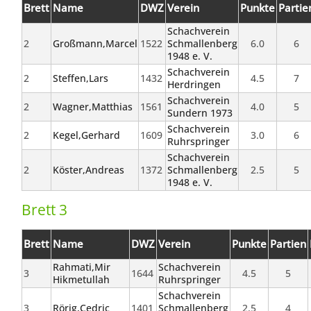
Brett
Name
DWZ
Verein
Punkte
Partie
Schachverein
2
Großmann,Marcel
1522
Schmallenberg
6.0
6
1948 e. V.
Schachverein
2
Steffen,Lars
1432
4.5
7
Herdringen
Schachverein
2
Wagner,Matthias
1561
4.0
5
Sundern 1973
Schachverein
2
Kegel,Gerhard
1609
3.0
6
Ruhrspringer
Schachverein
2
Köster,Andreas
1372
Schmallenberg
2.5
5
1948 e. V.
Brett 3
Brett
Name
DWZ
Verein
Punkte
Partien
Rahmati,Mir
Schachverein
3
1644
4.5
5
Hikmetullah
Ruhrspringer
Schachverein
3
Rörig,Cedric
1401
Schmallenberg
2.5
4