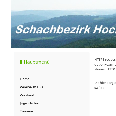
HTTPS request
Hauptmenü
option=com_c
stream: HTTP r
Home
Die hier darge
Vereine im HSK
swf.de
Vorstand
Jugendschach
Turniere