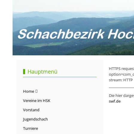
HTTPS request
Hauptmenü
option=com_c
stream: HTTP r
Home
Die hier darge
Vereine im HSK
swf.de
Vorstand
Jugendschach
Turniere