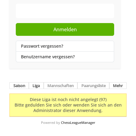
Web-Authentifizierung
Anmelden
Passwort vergessen?
Benutzername vergessen?
Saison
Liga
Mannschaften
Paarungsliste
Mehr
Diese Liga ist noch nicht angelegt (97)
Bitte gedulden Sie sich oder wenden Sie sich an den
Administrator dieser Anwendung.
Powered by
ChessLeagueManager