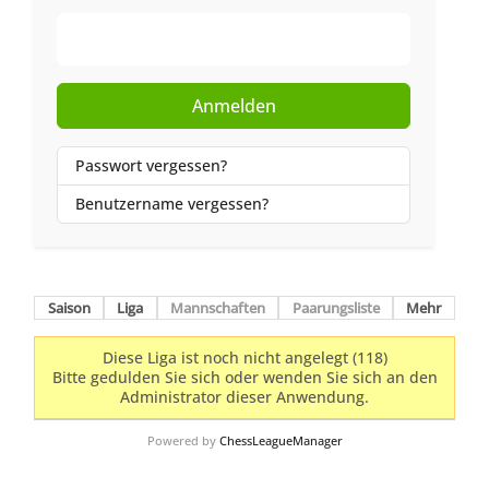
Web-Authentifizierung
Anmelden
Passwort vergessen?
Benutzername vergessen?
Saison
Liga
Mannschaften
Paarungsliste
Mehr
Diese Liga ist noch nicht angelegt (118)
Bitte gedulden Sie sich oder wenden Sie sich an den
Administrator dieser Anwendung.
Powered by
ChessLeagueManager