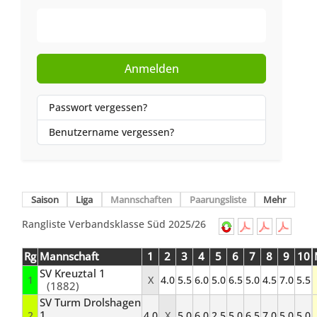
Web-Authentifizierung
Anmelden
Passwort vergessen?
Benutzername vergessen?
Saison
Liga
Mannschaften
Paarungsliste
Mehr
Rangliste Verbandsklasse Süd 2025/26
Rg
Mannschaft
1
2
3
4
5
6
7
8
9
10
SV Kreuztal 1
1
X
4.0
5.5
6.0
5.0
6.5
5.0
4.5
7.0
5.5
(1882)
SV Turm Drolshagen
1
2
4.0
X
5.0
6.0
2.5
5.0
6.5
7.0
5.0
5.0