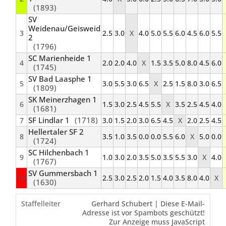
(1893)
SV
Weidenau/Geisweid
3
2.5
3.0
X
4.0
5.0
5.5
6.0
4.5
6.0
5.5
2
(1796)
SC Marienheide 1
4
2.0
2.0
4.0
X
1.5
3.5
5.0
8.0
4.5
6.0
(1745)
SV Bad Laasphe 1
5
3.0
5.5
3.0
6.5
X
2.5
1.5
8.0
3.0
6.5
(1809)
SK Meinerzhagen 1
6
1.5
3.0
2.5
4.5
5.5
X
3.5
2.5
4.5
4.0
(1681)
SF Lindlar 1
(1718)
7
3.0
1.5
2.0
3.0
6.5
4.5
X
2.0
2.5
4.5
Hellertaler SF 2
8
3.5
1.0
3.5
0.0
0.0
5.5
6.0
X
5.0
0.0
(1724)
SC Hilchenbach 1
9
1.0
3.0
2.0
3.5
5.0
3.5
5.5
3.0
X
4.0
(1767)
SV Gummersbach 1
10
2.5
3.0
2.5
2.0
1.5
4.0
3.5
8.0
4.0
X
(1630)
Staffelleiter
Gerhard Schubert |
Diese E-Mail-
Adresse ist vor Spambots geschützt!
Zur Anzeige muss JavaScript