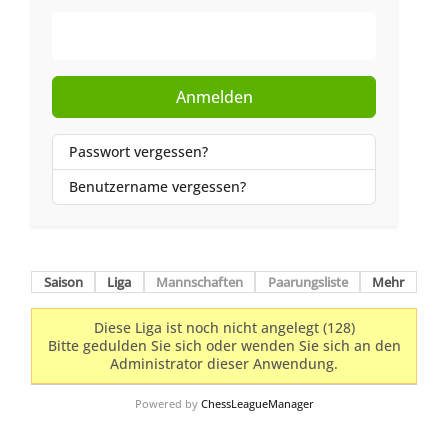
Web-Authentifizierung
Anmelden
Passwort vergessen?
Benutzername vergessen?
Saison
Liga
Mannschaften
Paarungsliste
Mehr
Diese Liga ist noch nicht angelegt (128)
Bitte gedulden Sie sich oder wenden Sie sich an den
Administrator dieser Anwendung.
Powered by
ChessLeagueManager