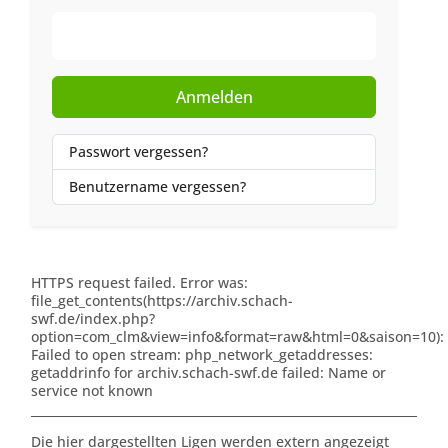
Web-Authentifizierung
Anmelden
Passwort vergessen?
Benutzername vergessen?
HTTPS request failed. Error was:
file_get_contents(https://archiv.schach-
swf.de/index.php?
option=com_clm&view=info&format=raw&html=0&saison=10):
Failed to open stream: php_network_getaddresses:
getaddrinfo for archiv.schach-swf.de failed: Name or
service not known
Die hier dargestellten Ligen werden extern angezeigt