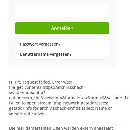
Web-Authentifizierung
Anmelden
Passwort vergessen?
Benutzername vergessen?
HTTPS request failed. Error was:
file_get_contents(https://archiv.schach-
swf.de/index.php?
option=com_clm&view=info&format=raw&html=0&saison=11):
Failed to open stream: php_network_getaddresses:
getaddrinfo for archiv.schach-swf.de failed: Name or
service not known
Die hier dargestellten Ligen werden extern angezeigt