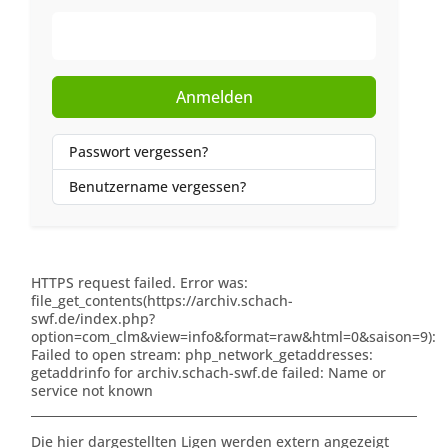
Web-Authentifizierung
Anmelden
Passwort vergessen?
Benutzername vergessen?
HTTPS request failed. Error was:
file_get_contents(https://archiv.schach-
swf.de/index.php?
option=com_clm&view=info&format=raw&html=0&saison=9):
Failed to open stream: php_network_getaddresses:
getaddrinfo for archiv.schach-swf.de failed: Name or
service not known
Die hier dargestellten Ligen werden extern angezeigt