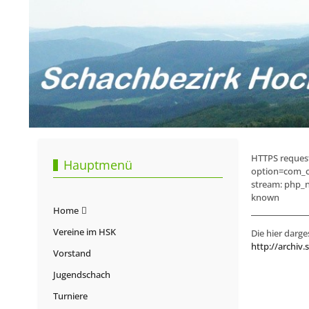
HTTPS request 
Hauptmenü
option=com_c
stream: php_n
known
Home
Vereine im HSK
Die hier darge
http://archiv.
Vorstand
Jugendschach
Turniere