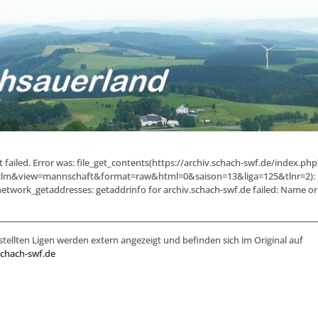
failed. Error was: file_get_contents(https://archiv.schach-swf.de/index.php
lm&view=mannschaft&format=raw&html=0&saison=13&liga=125&tlnr=2): F
etwork_getaddresses: getaddrinfo for archiv.schach-swf.de failed: Name or 
stellten Ligen werden extern angezeigt und befinden sich im Original auf
schach-swf.de