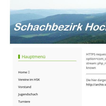
HTTPS request 
Hauptmenü
option=com_c
stream: php_n
known
Home
Vereine im HSK
Die hier darge
http://archiv.
Vorstand
Jugendschach
Turniere