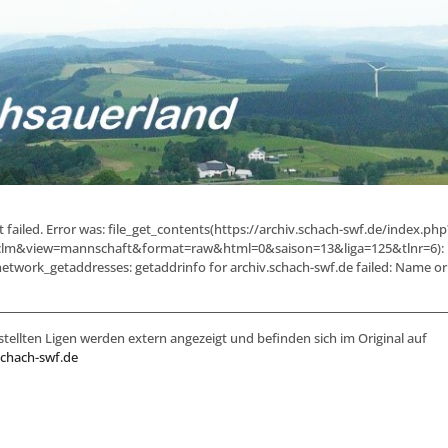
failed. Error was: file_get_contents(https://archiv.schach-swf.de/index.php
lm&view=mannschaft&format=raw&html=0&saison=13&liga=125&tlnr=6): F
etwork_getaddresses: getaddrinfo for archiv.schach-swf.de failed: Name or 
stellten Ligen werden extern angezeigt und befinden sich im Original auf
schach-swf.de