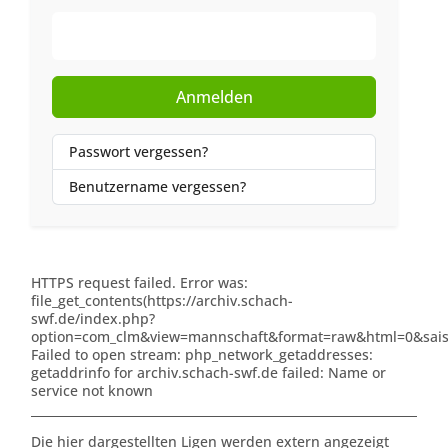
Web-Authentifizierung
Anmelden
Passwort vergessen?
Benutzername vergessen?
HTTPS request failed. Error was:
file_get_contents(https://archiv.schach-
swf.de/index.php?
option=com_clm&view=mannschaft&format=raw&html=0&saiso
Failed to open stream: php_network_getaddresses:
getaddrinfo for archiv.schach-swf.de failed: Name or
service not known
Die hier dargestellten Ligen werden extern angezeigt