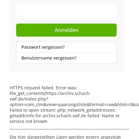
Web-Authentifizierung
Anmelden
Passwort vergessen?
Benutzername vergessen?
HTTPS request failed. Error was:
file_get_contents(https://archiv.schach-
swf.de/index.php?
option=com_clm&view=paarungsliste&format=raw&html=0&sai
Failed to open stream: php_network_getaddresses:
getaddrinfo for archiv.schach-swf.de failed: Name or
service not known
Die hier dargestellten Ligen werden extern angezeigt