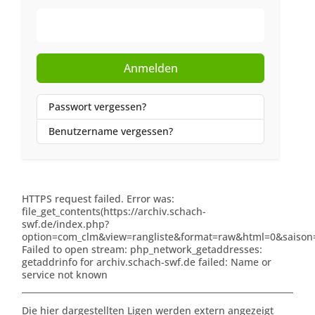
Web-Authentifizierung
Anmelden
Passwort vergessen?
Benutzername vergessen?
HTTPS request failed. Error was:
file_get_contents(https://archiv.schach-
swf.de/index.php?
option=com_clm&view=rangliste&format=raw&html=0&saison=
Failed to open stream: php_network_getaddresses:
getaddrinfo for archiv.schach-swf.de failed: Name or
service not known
Die hier dargestellten Ligen werden extern angezeigt