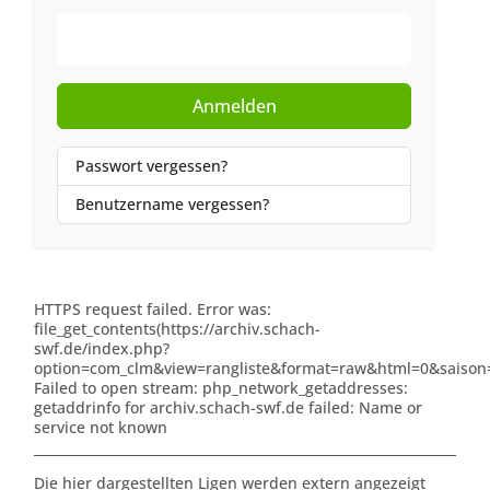
Web-Authentifizierung
Anmelden
Passwort vergessen?
Benutzername vergessen?
HTTPS request failed. Error was:
file_get_contents(https://archiv.schach-
swf.de/index.php?
option=com_clm&view=rangliste&format=raw&html=0&saison=
Failed to open stream: php_network_getaddresses:
getaddrinfo for archiv.schach-swf.de failed: Name or
service not known
Die hier dargestellten Ligen werden extern angezeigt