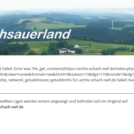
failed. Error was: file_get_contents(https://archiv.schach-swf.de/index.php
lm&view=runde&format=raw&html=0&saison=13&liga=110&runde=2&dg=1):
php_network_getaddresses: getaddrinfo for archiv.schach-swf.de failed: Na
stellten Ligen werden extern angezeigt und befinden sich im Original auf
schach-swf.de