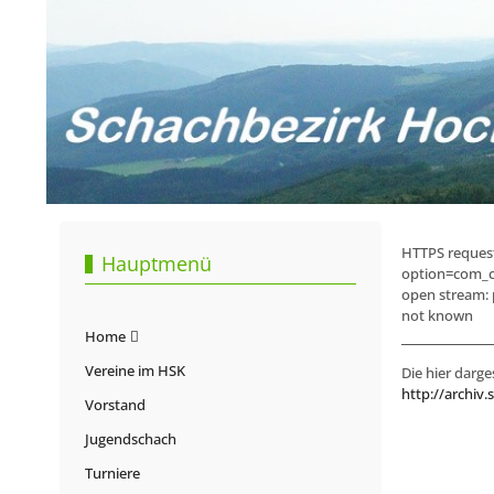
HTTPS request 
Hauptmenü
option=com_c
open stream: 
not known
Home
Vereine im HSK
Die hier darge
http://archiv.
Vorstand
Jugendschach
Turniere