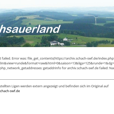
failed. Error was: file_get_contents(https://archiv.schach-swf.de/index.php
lm&view=runde&format=raw&html=0&saison=13&liga=125&runde=1&dg=1):
php_network_getaddresses: getaddrinfo for archiv.schach-swf.de failed: Na
stellten Ligen werden extern angezeigt und befinden sich im Original auf
schach-swf.de