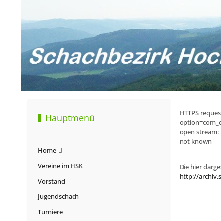
HTTPS request 
Hauptmenü
option=com_c
open stream: 
not known
Home
Vereine im HSK
Die hier darge
http://archiv.
Vorstand
Jugendschach
Turniere