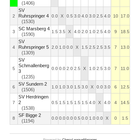
(1406)
SV
Ruhrspringer 4
2
0.0
X
0.5
3.0
4.0
3.0
2.5
4.0
10
17.0
(1530)
SC Marsberg 4
3
1.5
3.5
X
4.0
2.0
1.0
2.5
4.0
9
18.5
(1590)
SV
Ruhrspringer 5
4
2.0
1.0
0.0
X
1.5
2.5
2.5
3.5
7
13.0
(1309)
SV
Schmallenberg
5
0.0
0.0
2.0
2.5
X
1.0
2.5
3.0
7
11.0
3
(1235)
SV Sundern 2
6
1.0
1.0
3.0
1.5
3.0
X
0.0
3.0
6
12.5
(1506)
SV Herdringen
2
7
0.5
1.5
1.5
1.5
1.5
4.0
X
4.0
4
14.5
(1538)
SF Bigge 2
8
0.0
0.0
0.0
0.5
0.0
1.0
0.0
X
0
1.5
(1194)
Powered by
ChessLeagueManager