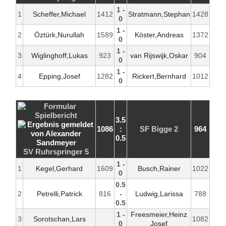
1 -
1
Scheffer,Michael
1412
Stratmann,Stephan
1428
0
1 -
2
Öztürk,Nurullah
1589
Köster,Andreas
1372
0
1 -
3
Wiglinghoff,Lukas
923
van Rijswijk,Oskar
904
0
1 -
4
Epping,Josef
1282
Rickert,Bernhard
1012
0
3.5
1086
:
SF Bigge 2
964
0.5
SV Ruhrspringer 5
1 -
1
Kegel,Gerhard
1609
Busch,Rainer
1022
0
0.5
2
Petrelli,Patrick
816
-
Ludwig,Larissa
788
0.5
1 -
Freesmeier,Heinz
3
Sorotschan,Lars
1082
0
Josef