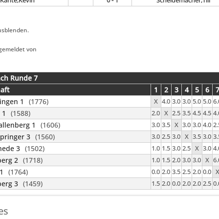
Kante,Kevin
0 - 1
Scheidemacher,Till
usblenden.
gemeldet von
ach Runde 7
aft
1
2
3
4
5
6
ingen 1
(1776)
X
4.0
3.0
3.0
5.0
5.0
6.
 1
(1588)
2.0
X
2.5
3.5
4.5
4.5
4.
llenberg 1
(1606)
3.0
3.5
X
3.0
3.0
4.0
2.
pringer 3
(1560)
3.0
2.5
3.0
X
3.5
3.0
3.
hede 3
(1502)
1.0
1.5
3.0
2.5
X
3.0
4.
erg 2
(1718)
1.0
1.5
2.0
3.0
3.0
X
6.
 1
(1764)
0.0
2.0
3.5
2.5
2.0
0.0
erg 3
(1459)
1.5
2.0
0.0
2.0
2.0
2.5
0.
es
Powered by
ChessLeagueManager