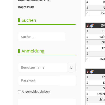
4
R
Impressum
5
G
6
Ka
Suchen
SV
1
Ku
Suchen
2
Sch
3
S
Type 2 or more characters for results.
4
Tr
Anmeldung
5
6
Pol
Benutzername
1
Kr
Passwort
2
K
Passwort anzeigen
3
S
Angemeldet bleiben
4
Schie
5
Sch
Web-Authentifizierung