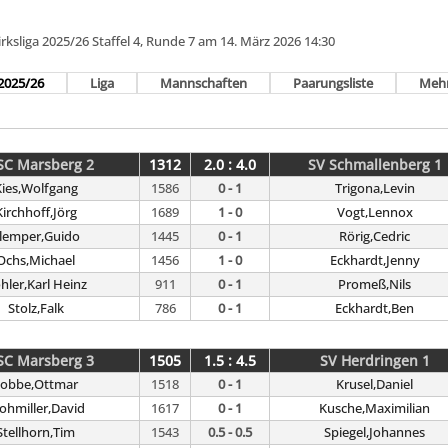
ksliga 2025/26 Staffel 4, Runde 7 am 14. März 2026 14:30
2025/26
Liga
Mannschaften
Paarungsliste
Meh
SC Marsberg 2
1312
2.0 : 4.0
SV Schmallenberg 1
ies,Wolfgang
1586
0 - 1
Trigona,Levin
Kirchhoff,Jörg
1689
1 - 0
Vogt,Lennox
lemper,Guido
1445
0 - 1
Rörig,Cedric
Ochs,Michael
1456
1 - 0
Eckhardt,Jenny
hler,Karl Heinz
911
0 - 1
Promeß,Nils
Stolz,Falk
786
0 - 1
Eckhardt,Ben
SC Marsberg 3
1505
1.5 : 4.5
SV Herdringen 1
Fobbe,Ottmar
1518
0 - 1
Krusel,Daniel
ohmiller,David
1617
0 - 1
Kusche,Maximilian
Stellhorn,Tim
1543
0.5 - 0.5
Spiegel,Johannes