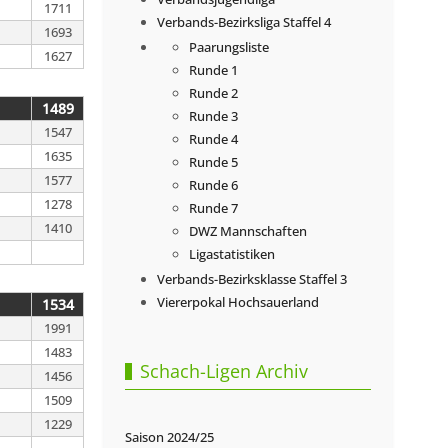
1711
Verbands-Bezirksliga Staffel 4
1693
Paarungsliste
1627
Runde 1
Runde 2
1489
Runde 3
1547
Runde 4
1635
Runde 5
1577
Runde 6
1278
Runde 7
1410
DWZ Mannschaften
Ligastatistiken
Verbands-Bezirksklasse Staffel 3
Viererpokal Hochsauerland
1534
1991
1483
Schach-Ligen Archiv
1456
1509
1229
Saison 2024/25