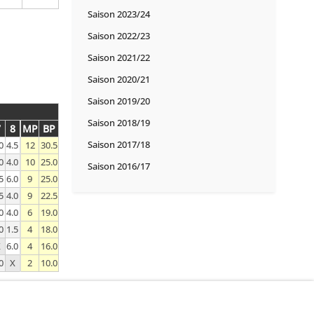
Saison 2023/24
Saison 2022/23
Saison 2021/22
Saison 2020/21
Saison 2019/20
Saison 2018/19
7
8
MP
BP
Saison 2017/18
0
4.5
12
30.5
0
4.0
10
25.0
Saison 2016/17
5
6.0
9
25.0
5
4.0
9
22.5
0
4.0
6
19.0
0
1.5
4
18.0
X
6.0
4
16.0
0
X
2
10.0