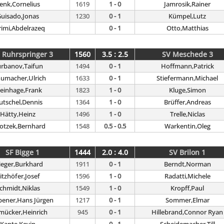
enk,Cornelius
1619
1 - 0
Jamrosik,Rainer
uisado,Jonas
1230
0 - 1
Kümpel,Lutz
rimi,Abdelrazeq
0 - 1
Otto,Matthias
 Ruhrspringer 3
1560
3.5 : 2.5
SV Meschede 3
rbanov,Taifun
1494
0 - 1
Hoffmann,Patrick
umacher,Ulrich
1633
0 - 1
Stiefermann,Michael
teinhage,Frank
1823
1 - 0
Kluge,Simon
utschel,Dennis
1364
1 - 0
Brüffer,Andreas
Hätty,Heinz
1496
1 - 0
Trelle,Niclas
otzek,Bernhard
1548
0.5 - 0.5
Warkentin,Oleg
SF Bigge 1
1444
2.0 : 4.0
SV Brilon 1
ieger,Burkhard
1911
0 - 1
Berndt,Norman
itzhöfer,Josef
1596
1 - 0
Radatti,Michele
chmidt,Niklas
1549
1 - 0
Kropff,Paul
bener,Hans Jürgen
1217
0 - 1
Sommer,Elmar
mücker,Heinrich
945
0 - 1
Hillebrand,Connor Ryan