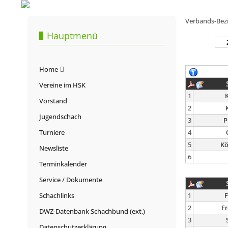
Verbands-Bezir
Hauptmenü
Home
Vereine im HSK
1
K
Vorstand
2
Jugendschach
3
P
Turniere
4
5
Kö
Newsliste
6
Terminkalender
Service / Dokumente
Schachlinks
1
2
Fr
DWZ-Datenbank Schachbund (ext.)
3
Datenschutzerklärung