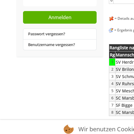
6
Anmelden
= Details a
= Ergebnis 
Passwort vergessen?
Benutzername vergessen?
Rangliste n
Rg
Mannsch
1
SV Herdr
2
SV Brilon
3
SV Schma
4
SV Ruhrs
5
SV Mesc
6
SC Marsb
7
SF Bigge
8
SC Marsb
Wir benutzen Cooki