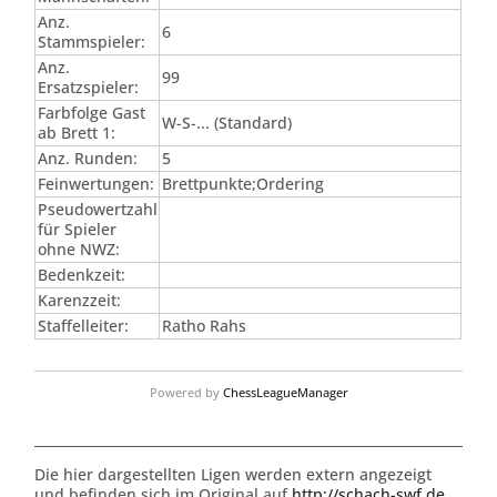
Anz.
6
Stammspieler:
Anz.
99
Ersatzspieler:
Farbfolge Gast
W-S-... (Standard)
ab Brett 1:
Anz. Runden:
5
Feinwertungen:
Brettpunkte;Ordering
Pseudowertzahl
für Spieler
ohne NWZ:
Bedenkzeit:
Karenzzeit:
Staffelleiter:
Ratho Rahs
Powered by
ChessLeagueManager
Die hier dargestellten Ligen werden extern angezeigt
und befinden sich im Original auf
http://schach-swf.de