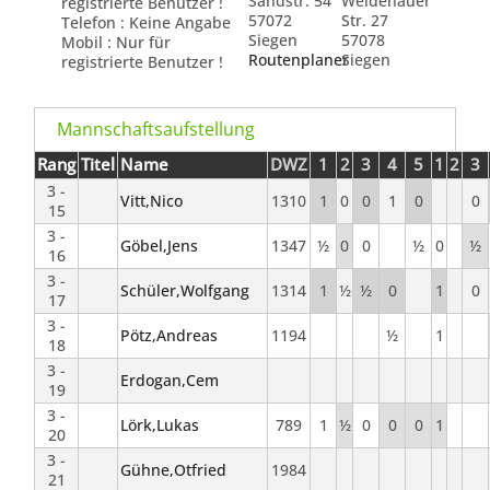
Sandstr. 54
Weidenauer
registrierte Benutzer !
57072
Str. 27
Telefon : Keine Angabe
Siegen
57078
Mobil : Nur für
Routenplaner
Siegen
registrierte Benutzer !
Mannschaftsaufstellung
Rang
Titel
Name
DWZ
1
2
3
4
5
1
2
3
3 -
Vitt,Nico
1310
1
0
0
1
0
0
15
3 -
Göbel,Jens
1347
½
0
0
½
0
½
16
3 -
Schüler,Wolfgang
1314
1
½
½
0
1
0
17
3 -
Pötz,Andreas
1194
½
1
18
3 -
Erdogan,Cem
19
3 -
Lörk,Lukas
789
1
½
0
0
0
1
20
3 -
Gühne,Otfried
1984
21