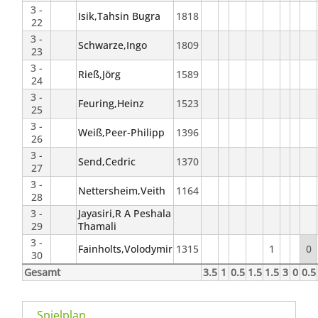
3 -
Isik,Tahsin Bugra
1818
22
3 -
Schwarze,Ingo
1809
23
3 -
Rieß,Jörg
1589
24
3 -
Feuring,Heinz
1523
25
3 -
Weiß,Peer-Philipp
1396
26
3 -
Send,Cedric
1370
27
3 -
Nettersheim,Veith
1164
28
3 -
Jayasiri,R A Peshala
29
Thamali
3 -
Fainholts,Volodymir
1315
1
0
30
Gesamt
3.5
1
0.5
1.5
1.5
3
0
0.5
Spielplan