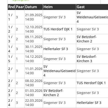
Rnd
Paar
Datum
Heim
Gast
SV
1 /
21.09.2025
3
Siegener SV 3
Weidenau/Geiswei
1
14:00
4
1 /
12.10.2025
2
TUS Herdorf DJK 1
Siegener SV 3
2
14:00
1 /
09.11.2025
SV Betzdorf-
2
Siegener SV 3
3
14:00
Kirchen 2
1 /
30.11.2025
3
Hellertaler SF 3
Siegener SV 3
4
14:00
1 /
14.12.2025
SV Betzdorf-
1
Siegener SV 3
5
14:00
Kirchen 3
SV
2 /
11.01.2026
3
Weidenau/Geisweid
Siegener SV 3
1
14:00
4
2 /
08.02.2026
2
Siegener SV 3
TUS Herdorf DJK 1
2
14:00
2 /
01.03.2026
SV Betzdorf-
2
Siegener SV 3
3
14:00
Kirchen 2
2 /
22.03.2026
3
Siegener SV 3
Hellertaler SF 3
4
14:00