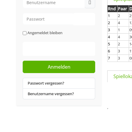
Rnd
Paar
Passwort
1
2
2
2
4
1
Passwort anzeigen
3
1
0
Angemeldet bleiben
4
4
3
5
2
1
Web-Authentifizierung
6
3
1
7
3
0
Anmelden
Spiello
Passwort vergessen?
Benutzername vergessen?
,