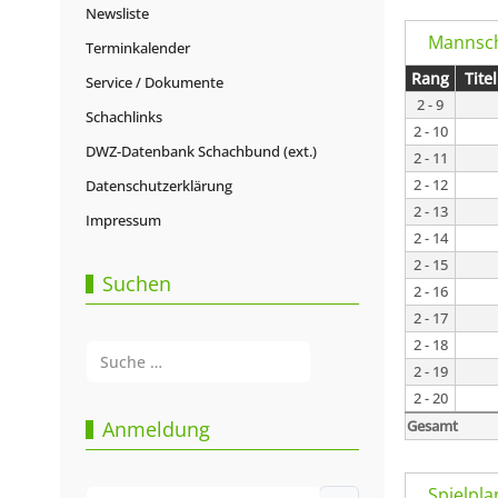
Newsliste
Mannsch
Terminkalender
Rang
Titel
Service / Dokumente
2 - 9
Schachlinks
2 - 10
DWZ-Datenbank Schachbund (ext.)
2 - 11
2 - 12
Datenschutzerklärung
2 - 13
Impressum
2 - 14
2 - 15
Suchen
2 - 16
2 - 17
2 - 18
Suchen
2 - 19
Type 2 or more characters for results.
2 - 20
Gesamt
Anmeldung
Spielpla
Benutzername