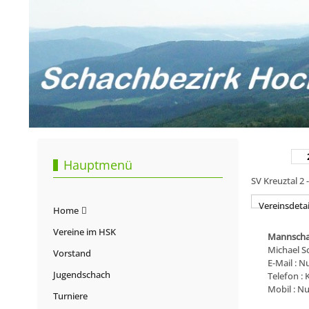
Hauptmenü
SV Kreuztal 2 
Vereinsdetai
Home
Vereine im HSK
Mannscha
Michael S
Vorstand
E-Mail : N
Jugendschach
Telefon :
Mobil : Nu
Turniere