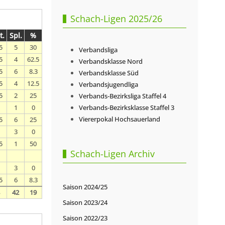
Schach-Ligen 2025/26
t.
Spl.
%
5
5
30
Verbandsliga
5
4
62.5
Verbandsklasse Nord
5
6
8.3
Verbandsklasse Süd
5
4
12.5
Verbandsjugendliga
5
2
25
Verbands-Bezirksliga Staffel 4
1
0
Verbands-Bezirksklasse Staffel 3
Viererpokal Hochsauerland
5
6
25
3
0
5
1
50
Schach-Ligen Archiv
3
0
5
6
8.3
Saison 2024/25
42
19
Saison 2023/24
Saison 2022/23