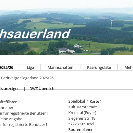
2025/26
Liga
Mannschaften
Paarungsliste
Meh
- Bezirksliga Siegerland 2025/26
ls anzeigen
|
DWZ Übersicht
Spiellokal
(
Karte
)
ftsführer
Kulturamt Stadt
chreiner
Kreuztal (Foyer)
ur für registrierte Benutzer !
Siegener Str. 18
 Keine Angabe
57223 Kreuztal
r für registrierte Benutzer !
Routenplaner