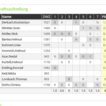
aftsaufstellung
Name
DWZ
1
2
3
4
5
6
7
Pk
Derkach,Kostiantyn
1521
0
0
+
0
½
1.
Winkler,Sven
1460
½
1
½
½
2.
Müller,Nick
1406
0
½
0
0
0
-
0.
Bänke,Helmut
1381
0
½
0
0
0.
Kuhnert,Uwe
1375
½
0
0.
Homrich,Helmut
1254
0
0
Azar,Nedal
943
½
0
0
0
0
1
1.
Kürbiß,Helmut
1176
0
0
0
0
Enkling,Konrad
1082
½
0.
Keil,Nikita
983
Lorsbach,Thomas
903
0
0
0
0
Stöhr,Christa
1158
0
0
0
0
0
½
0.
1.5
0.5
0
1.5
1.5
1.5
1.5
8
n