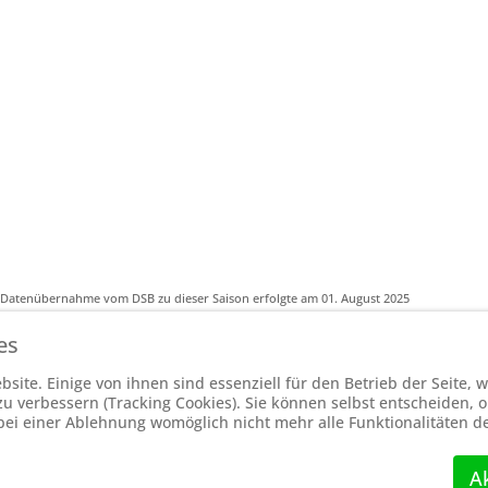
-Datenübernahme vom DSB zu dieser Saison erfolgte am 01. August 2025
es
Powered by
ChessLeagueManager
site. Einige von ihnen sind essenziell für den Betrieb der Seite,
 verbessern (Tracking Cookies). Sie können selbst entscheiden, o
bei einer Ablehnung womöglich nicht mehr alle Funktionalitäten d
stellten Ligen werden extern angezeigt und befinden sich im Original auf
htt
A