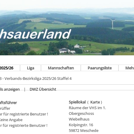
2025/26
Liga
Mannschaften
Paarungsliste
Meh
- Verbands-Bezirksliga 2025/26 Staffel 4
ls anzeigen
|
DWZ Übersicht
Spiellokal
(
Karte
)
ftsführer
Räume der VHS im 1.
rüffer
Obergeschoss
ur für registrierte Benutzer !
Wiebelhaus
 Keine Angabe
Kolpingstr. 16
r für registrierte Benutzer !
59872 Meschede