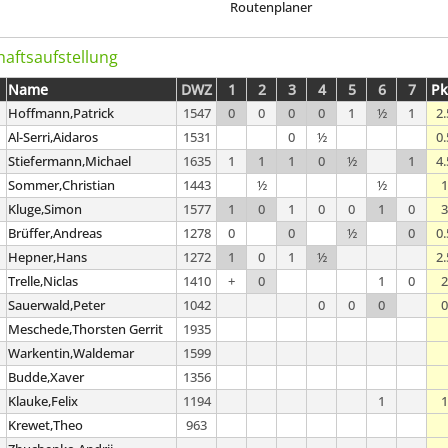
Routenplaner
aftsaufstellung
Name
DWZ
1
2
3
4
5
6
7
Pk
Hoffmann,Patrick
1547
0
0
0
0
1
½
1
2.
Al-Serri,Aidaros
1531
0
½
0.
Stiefermann,Michael
1635
1
1
1
0
½
1
4.
Sommer,Christian
1443
½
½
1
Kluge,Simon
1577
1
0
1
0
0
1
0
3
Brüffer,Andreas
1278
0
0
½
0
0.
Hepner,Hans
1272
1
0
1
½
2.
Trelle,Niclas
1410
+
0
1
0
2
Sauerwald,Peter
1042
0
0
0
0
Meschede,Thorsten Gerrit
1935
Warkentin,Waldemar
1599
Budde,Xaver
1356
Klauke,Felix
1194
1
1
Krewet,Theo
963