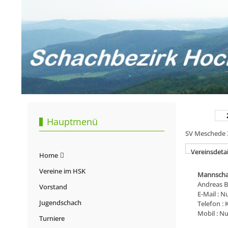
Hauptmenü
SV Meschede 3 
Vereinsdetai
Home
Vereine im HSK
Mannscha
Andreas B
Vorstand
E-Mail : N
Jugendschach
Telefon :
Mobil : Nu
Turniere