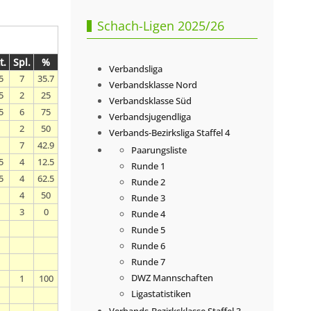
Schach-Ligen 2025/26
t.
Spl.
%
Verbandsliga
5
7
35.7
Verbandsklasse Nord
5
2
25
Verbandsklasse Süd
5
6
75
Verbandsjugendliga
2
50
Verbands-Bezirksliga Staffel 4
7
42.9
Paarungsliste
5
4
12.5
Runde 1
5
4
62.5
Runde 2
4
50
Runde 3
3
0
Runde 4
Runde 5
Runde 6
Runde 7
DWZ Mannschaften
1
100
Ligastatistiken