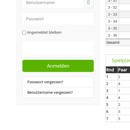
3 - 31
3 - 32
3 - 33
Passwort
3 - 34
Passwort anzeigen
3 - 35
Angemeldet bleiben
3 - 36
Gesamt
Web-Authentifizierung
Spielpla
Anmelden
Rnd
Paar
1
2
Passwort vergessen?
2
4
3
1
Benutzername vergessen?
4
4
5
2
6
3
7
3