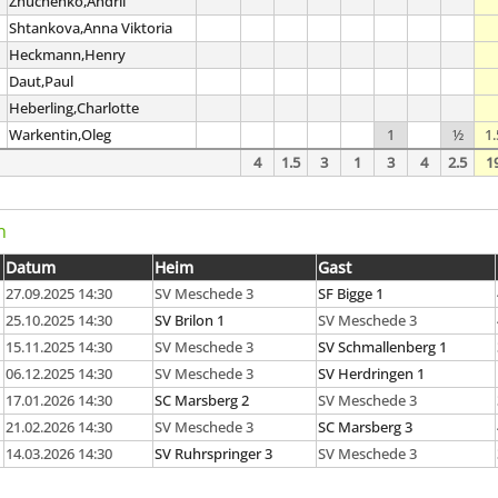
Zhuchenko,Andrii
Shtankova,Anna Viktoria
Heckmann,Henry
Daut,Paul
Heberling,Charlotte
Warkentin,Oleg
1
½
1.
4
1.5
3
1
3
4
2.5
1
n
Datum
Heim
Gast
27.09.2025 14:30
SV Meschede 3
SF Bigge 1
25.10.2025 14:30
SV Brilon 1
SV Meschede 3
15.11.2025 14:30
SV Meschede 3
SV Schmallenberg 1
06.12.2025 14:30
SV Meschede 3
SV Herdringen 1
17.01.2026 14:30
SC Marsberg 2
SV Meschede 3
21.02.2026 14:30
SV Meschede 3
SC Marsberg 3
14.03.2026 14:30
SV Ruhrspringer 3
SV Meschede 3