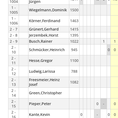
1004
Jürgen
1 -
Wiegelmann,Dominik
1500
1005
1 -
Körner,Ferdinand
1463
1006
2 - 7
Grünert,Gerhard
1415
2 - 8
Jerzembek,Horst
1395
2 - 9
Busch,Rainer
1022
1
1
2 -
Schmücker,Heinrich
945
0
0
10
2 -
Hesse,Gregor
1100
11
2 -
Ludwig,Larissa
788
12
2 -
Freesmeier,Heinz
1082
13
Josef
2 -
Green,Christopher
14
2 -
Pieper,Peter
0
-
0
15
2 -
Kante,Kevin
0
-
0
0
16