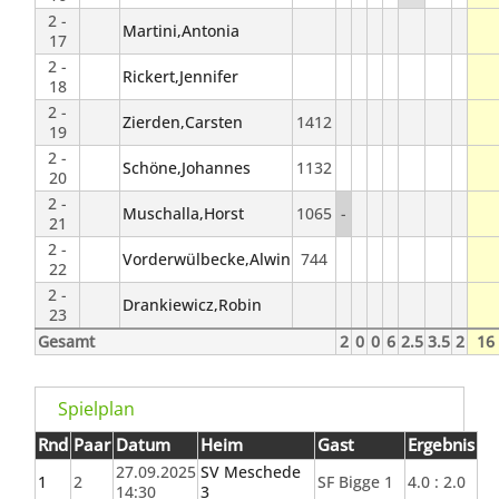
2 -
Martini,Antonia
17
2 -
Rickert,Jennifer
18
2 -
Zierden,Carsten
1412
19
2 -
Schöne,Johannes
1132
20
2 -
Muschalla,Horst
1065
-
21
2 -
Vorderwülbecke,Alwin
744
22
2 -
Drankiewicz,Robin
23
Gesamt
2
0
0
6
2.5
3.5
2
16
Spielplan
Rnd
Paar
Datum
Heim
Gast
Ergebnis
27.09.2025
SV Meschede
1
2
SF Bigge 1
4.0 : 2.0
14:30
3