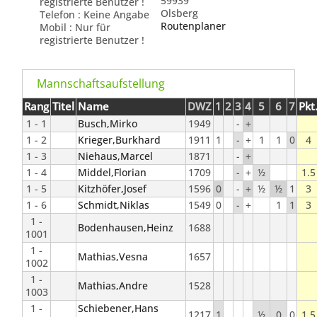
59939
registrierte Benutzer !
Olsberg
Telefon : Keine Angabe
Routenplaner
Mobil : Nur für
registrierte Benutzer !
Mannschaftsaufstellung
Rang
Titel
Name
DWZ
1
2
3
4
5
6
7
Pkt
1 - 1
Busch,Mirko
1949
-
+
1 - 2
Krieger,Burkhard
1911
1
-
+
1
1
0
4
1 - 3
Niehaus,Marcel
1871
-
+
1 - 4
Middel,Florian
1709
-
+
½
1.5
1 - 5
Kitzhöfer,Josef
1596
0
-
+
½
½
1
3
1 - 6
Schmidt,Niklas
1549
0
-
+
1
1
3
1 -
Bodenhausen,Heinz
1688
1001
1 -
Mathias,Vesna
1657
1002
1 -
Mathias,Andre
1528
1003
1 -
Schiebener,Hans
1217
1
½
0
0
1.5