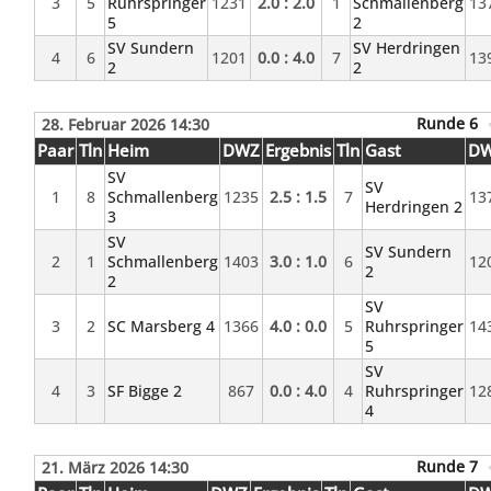
3
5
Ruhrspringer
1231
2.0 : 2.0
1
Schmallenberg
13
5
2
SV Sundern
SV Herdringen
4
6
1201
0.0 : 4.0
7
13
2
2
Runde 6
28. Februar 2026 14:30
Paar
Tln
Heim
DWZ
Ergebnis
Tln
Gast
D
SV
SV
1
8
Schmallenberg
1235
2.5 : 1.5
7
13
Herdringen 2
3
SV
SV Sundern
2
1
Schmallenberg
1403
3.0 : 1.0
6
12
2
2
SV
3
2
SC Marsberg 4
1366
4.0 : 0.0
5
Ruhrspringer
14
5
SV
4
3
SF Bigge 2
867
0.0 : 4.0
4
Ruhrspringer
12
4
Runde 7
21. März 2026 14:30