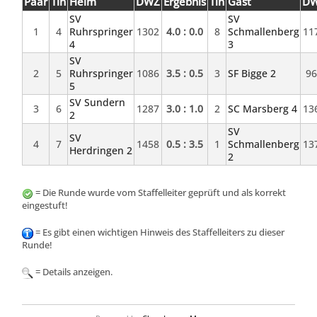
Paar
Tln
Heim
DWZ
Ergebnis
Tln
Gast
D
SV
SV
1
4
Ruhrspringer
1302
4.0 : 0.0
8
Schmallenberg
11
4
3
SV
2
5
Ruhrspringer
1086
3.5 : 0.5
3
SF Bigge 2
9
5
SV Sundern
3
6
1287
3.0 : 1.0
2
SC Marsberg 4
13
2
SV
SV
4
7
1458
0.5 : 3.5
1
Schmallenberg
13
Herdringen 2
2
= Die Runde wurde vom Staffelleiter geprüft und als korrekt
eingestuft!
= Es gibt einen wichtigen Hinweis des Staffelleiters zu dieser
Runde!
= Details anzeigen.