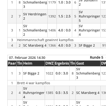
SV Sundern
1
8
Schmallenberg
1179
1.0 : 3.0
6
13
2
3
SV
SV Herdringen
2
7
1392
1.5 : 2.5
5
Ruhrspringer
12
2
5
SV
SV
3
1
Schmallenberg
1406
4.0 : 0.0
4
Ruhrspringer
15
2
4
3
Heimmannschaft gewinnt kampflos
4
2
SC Marsberg 4
1366
4.0 : 0.0
3
SF Bigge 2
9
Runde 5
07. Februar 2026 14:30
Paar
Tln
Heim
DWZ
Ergebnis
Tln
Gast
D
SV
1
3
SF Bigge 2
1022
0.0 : 3.0
8
Schmallenberg
12
3
1
Brett 4 war kampflos
SV
2
4
Ruhrspringer
1385
0.5 : 3.5
2
SC Marsberg 4
13
4
SV
SV