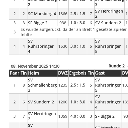
2
3
SV Herdringen
2
2
SC Marsberg 4
1366
2.5 : 1.5
7
1
2
3
3
SF Bigge 2
938
1.0 : 3.0
6
SV Sundern 2
1
Es wurde aufgerückt, da der an Brett 1 gesetzte Spieler
3
fehlte
SV
SV
4
4
Ruhrspringer
1530
3.0 : 1.0
5
Ruhrspringer
1
4
5
Runde 2
08. November 2025 14:30
Paar
Tln
Heim
DWZ
Ergebnis
Tln
Gast
D
SV
SV
1
8
Schmallenberg
1235
2.5 : 1.5
5
Ruhrspringer
13
3
5
SV
2
6
SV Sundern 2
1200
1.0 : 3.0
4
Ruhrspringer
13
4
SV Herdringen
3
7
1359
4.0 : 0.0
3
SF Bigge 2
9
2
SV
SC Marsberg