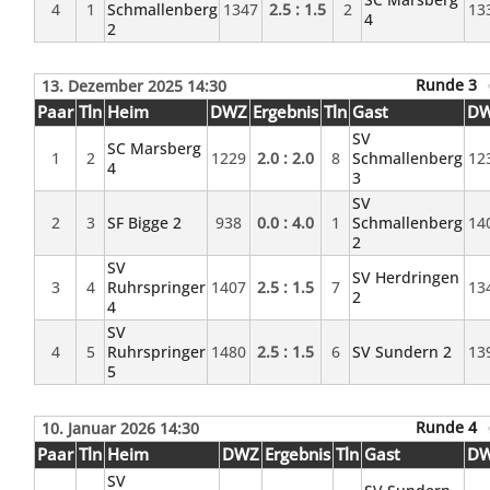
4
1
Schmallenberg
1347
2.5 : 1.5
2
13
4
2
Runde 3
13. Dezember 2025 14:30
Paar
Tln
Heim
DWZ
Ergebnis
Tln
Gast
D
SV
SC Marsberg
1
2
1229
2.0 : 2.0
8
Schmallenberg
12
4
3
SV
2
3
SF Bigge 2
938
0.0 : 4.0
1
Schmallenberg
14
2
SV
SV Herdringen
3
4
Ruhrspringer
1407
2.5 : 1.5
7
13
2
4
SV
4
5
Ruhrspringer
1480
2.5 : 1.5
6
SV Sundern 2
13
5
Runde 4
10. Januar 2026 14:30
Paar
Tln
Heim
DWZ
Ergebnis
Tln
Gast
D
SV