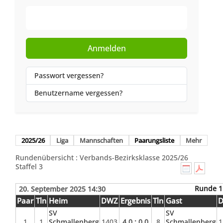
Web-Authentifizierung
Anmelden
Passwort vergessen?
Benutzername vergessen?
2025/26
Liga
Mannschaften
Paarungsliste
Mehr
Rundenübersicht : Verbands-Bezirksklasse 2025/26
Staffel 3
Runde 1
20. September 2025 14:30
Paar
Tln
Heim
DWZ
Ergebnis
Tln
Gast
SV
SV
1
1
Schmallenberg
1403
4.0 : 0.0
8
Schmallenberg
1