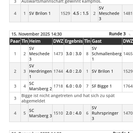
3
Auswärtsmannschaft gewinnt kampflos.
SV
4
1
SV Brilon 1
1529
4.5 : 1.5
2
Meschede
1481
3
Runde 3
15. November 2025 14:30
Paar
Tln
Heim
DWZ
Ergebnis
Tln
Gast
DW
SV
SV
1
2
Meschede
1473
3.0 : 3.0
8
Schmallenberg
1465
3
1
SV
2
3
Herdringen
1744
4.0 : 2.0
1
SV Brilon 1
1529
1
SC
3
4
1718
6.0 : 0.0
7
SF Bigge 1
1764
Marsberg 2
Bigge ist nicht angetreten und hat sich zu spät
3
abgemeldet
SV
SC
4
5
1510
2.0 : 4.0
6
Ruhrspringer
1470
Marsberg 3
3