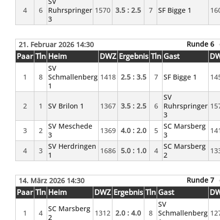
SV
4
6
Ruhrspringer
1570
3.5 : 2.5
7
SF Bigge 1
16
3
Runde 6
21. Februar 2026 14:30
Paar
Tln
Heim
DWZ
Ergebnis
Tln
Gast
D
SV
1
8
Schmallenberg
1418
2.5 : 3.5
7
SF Bigge 1
14
1
SV
2
1
SV Brilon 1
1367
3.5 : 2.5
6
Ruhrspringer
15
3
SV Meschede
SC Marsberg
3
2
1369
4.0 : 2.0
5
14
3
3
SV Herdringen
SC Marsberg
4
3
1686
5.0 : 1.0
4
13
1
2
Runde 7
14. März 2026 14:30
Paar
Tln
Heim
DWZ
Ergebnis
Tln
Gast
D
SV
SC Marsberg
1
4
1312
2.0 : 4.0
8
Schmallenberg
12
2