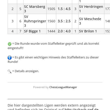
1
SC Marsberg
SV Herdringen
2
5
1505
1.5 : 4.5
3
17
3
1
SV
SV Meschede
3
6
Ruhrspringer
1560
3.5 : 2.5
2
14
3
3
4
7
SF Bigge 1
1444
2.0 : 4.0
1
SV Brilon 1
15
= Die Runde wurde vom Staffelleiter geprüft und als korrekt
eingestuft!
= Es gibt einen wichtigen Hinweis des Staffelleiters zu dieser
Runde!
= Details anzeigen.
Powered by
ChessLeagueManager
Die hier dargestellten Ligen werden extern angezeigt
und befinden sich im Original auf
http://schach-swf.de