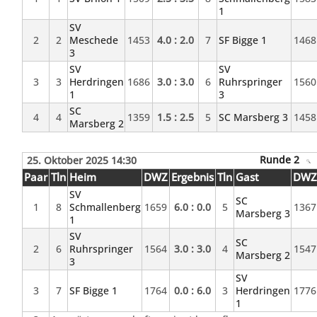
1
SV
2
2
Meschede
1453
4.0 : 2.0
7
SF Bigge 1
1468
3
SV
SV
3
3
Herdringen
1686
3.0 : 3.0
6
Ruhrspringer
1560
1
3
SC
4
4
1359
1.5 : 2.5
5
SC Marsberg 3
1458
Marsberg 2
Runde 2
25. Oktober 2025 14:30
Paar
Tln
Heim
DWZ
Ergebnis
Tln
Gast
DW
SV
SC
1
8
Schmallenberg
1659
6.0 : 0.0
5
1367
Marsberg 3
1
SV
SC
2
6
Ruhrspringer
1564
3.0 : 3.0
4
1547
Marsberg 2
3
SV
3
7
SF Bigge 1
1764
0.0 : 6.0
3
Herdringen
1776
1