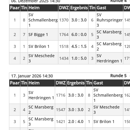
Runde 4
06. Dezember 2025 14:30
Paar
Tln
Heim
DWZ
Ergebnis
Tln
Gast
D
SV
SV
1
8
Schmallenberg
1370
3.0 : 3.0
6
Ruhrspringer
14
1
3
SC Marsberg
2
7
SF Bigge 1
1764
6.0 : 0.0
5
14
3
SC Marsberg
3
1
SV Brilon 1
1518
4.5 : 1.5
4
12
2
SV Meschede
SV
4
2
1434
1.0 : 5.0
3
17
3
Herdringen 1
Runde 5
17. Januar 2026 14:30
Paar
Tln
Heim
DWZ
Ergebnis
Tln
Gast
D
SV
SV
1
3
1716
3.0 : 3.0
8
Schmallenberg
16
Herdringen 1
1
SC Marsberg
SV Meschede
2
4
1547
3.0 : 3.0
2
14
2
3
SC Marsberg
3
5
1421
2.0 : 4.0
1
SV Brilon 1
15
3