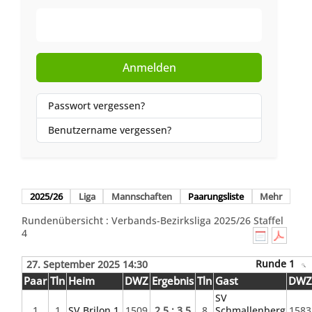
Web-Authentifizierung
Anmelden
Passwort vergessen?
Benutzername vergessen?
2025/26
Liga
Mannschaften
Paarungsliste
Mehr
Rundenübersicht : Verbands-Bezirksliga 2025/26 Staffel
4
Runde 1
27. September 2025 14:30
Paar
Tln
Heim
DWZ
Ergebnis
Tln
Gast
DW
SV
1
1
SV Brilon 1
1509
2.5 : 3.5
8
Schmallenberg
1583