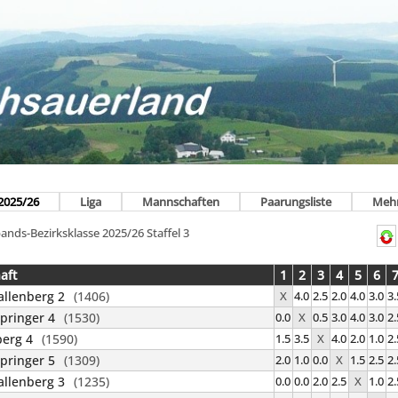
2025/26
Liga
Mannschaften
Paarungsliste
Meh
ands-Bezirksklasse 2025/26 Staffel 3
aft
1
2
3
4
5
6
llenberg 2
(1406)
X
4.0
2.5
2.0
4.0
3.0
3.
pringer 4
(1530)
0.0
X
0.5
3.0
4.0
3.0
2.
erg 4
(1590)
1.5
3.5
X
4.0
2.0
1.0
2.
pringer 5
(1309)
2.0
1.0
0.0
X
1.5
2.5
2.
llenberg 3
(1235)
0.0
0.0
2.0
2.5
X
1.0
2.