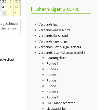
0
3.0
6
12.5
X
4.0
4
14.5
Schach-Ligen 2025/26
0
X
0
1.5
ts geschützt!
Verbandsliga
chaltet sein.
Verbandsklasse Nord
Verbandsklasse Süd
Verbandsjugendliga
Verbands-Bezirksliga Staffel 4
Verbands-Bezirksklasse Staffel 3
Paarungsliste
p://schach-
Runde 1
Runde 2
Runde 3
Runde 4
Runde 5
Runde 6
Runde 7
DWZ Mannschaften
Ligastatistiken