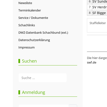
6
SV Sunde
Newsliste
7
SV Herdr
Terminkalender
8
SF Bigge
Service / Dokumente
Staffelleiter
Schachlinks
DWZ-Datenbank Schachbund (ext.)
Datenschutzerklärung
Impressum
Die hier darge
Suchen
swf.de
Suchen
Type 2 or more characters for results.
Anmeldung
Benutzername