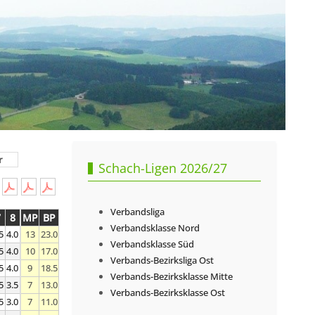
r
Schach-Ligen 2026/27
Verbandsliga
7
8
MP
BP
Verbandsklasse Nord
5
4.0
13
23.0
Verbandsklasse Süd
5
4.0
10
17.0
Verbands-Bezirksliga Ost
5
4.0
9
18.5
Verbands-Bezirksklasse Mitte
5
3.5
7
13.0
Verbands-Bezirksklasse Ost
5
3.0
7
11.0