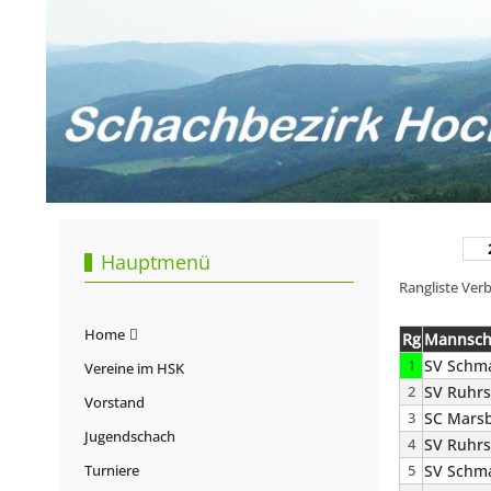
Hauptmenü
Rangliste Verb
Home
Rg
Mannsch
1
SV Schma
Vereine im HSK
2
SV Ruhrs
Vorstand
3
SC Marsb
Jugendschach
4
SV Ruhrs
Turniere
5
SV Schma