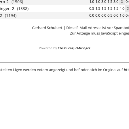
rn 2
(1506)
1.0
1.0
3.0
1.5
3.0
X
0.
ingen 2
(1538)
0.5
1.5
1.5
1.5
1.5
4.0
 2
(1194)
0.0
0.0
0.0
0.5
0.0
1.0
0.
Gerhard Schubert |
Diese E-Mail-Adresse ist vor Spambo
Zur Anzeige muss JavaScript einges
Powered by
ChessLeagueManager
stellten Ligen werden extern angezeigt und befinden sich im Original auf
htt