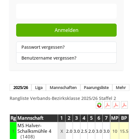
Web-Authentifizierung
Anmelden
Passwort vergessen?
Benutzername vergessen?
2025/26
Liga
Mannschaften
Paarungsliste
Mehr
Rangliste Verbands-Bezirksklasse 2025/26 Staffel 2
Rg
Mannschaft
1
2
3
4
5
6
7
MP
BP
MS Halver-
Schalksmühle 4
1
X
2.0
3.0
2.5
2.0
3.0
3.0
10
15.5
(1408)