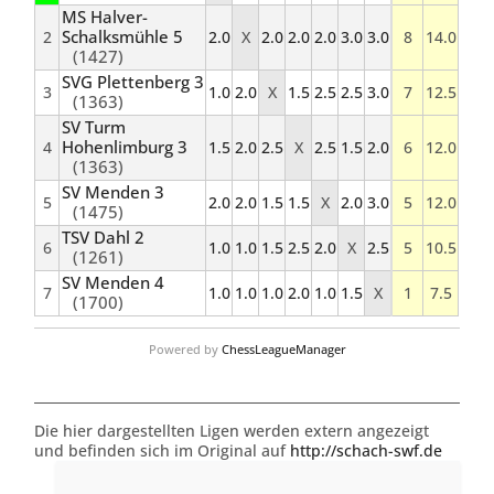
MS Halver-
Schalksmühle 5
2
2.0
X
2.0
2.0
2.0
3.0
3.0
8
14.0
(1427)
SVG Plettenberg 3
3
1.0
2.0
X
1.5
2.5
2.5
3.0
7
12.5
(1363)
SV Turm
Hohenlimburg 3
4
1.5
2.0
2.5
X
2.5
1.5
2.0
6
12.0
(1363)
SV Menden 3
5
2.0
2.0
1.5
1.5
X
2.0
3.0
5
12.0
(1475)
TSV Dahl 2
6
1.0
1.0
1.5
2.5
2.0
X
2.5
5
10.5
(1261)
SV Menden 4
7
1.0
1.0
1.0
2.0
1.0
1.5
X
1
7.5
(1700)
Powered by
ChessLeagueManager
Die hier dargestellten Ligen werden extern angezeigt
und befinden sich im Original auf
http://schach-swf.de