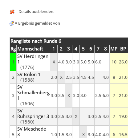
= Details ausblenden.
= Ergebnis gemeldet von
Rangliste nach Runde 6
Rg
Mannschaft
1
2
3
4
5
6
7
8
MP
BP
SV Herdringen
1
1
X
4.0
3.0
3.0
5.0
5.0
6.0
10
26.0
(1776)
SV Brilon 1
2
2.0
X
2.5
3.5
4.5
4.5
4.0
8
21.0
(1588)
SV
Schmallenberg
3
3.0
3.5
X
3.0
3.0
2.5
6.0
7
21.0
1
(1606)
SV
Ruhrspringer 3
4
3.0
2.5
3.0
X
3.0
3.5
4.0
7
19.0
(1560)
SV Meschede
3
5
1.0
1.5
3.0
X
3.0
4.0
4.0
6
16.5