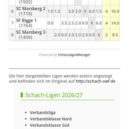
(1502)
SC Marsberg 2
6
1.0
1.5
3.0
3.0
X
6.0
1.5
4
16.0
(1718)
SF Bigge 1
7
0.0
3.5
2.5
2.0
0.0
X
6.0
4
14.0
(1764)
SC Marsberg 3
8
2.0
0.0
2.0
2.0
2.5
0.0
X
2
8.5
(1459)
Powered by
ChessLeagueManager
Die hier dargestellten Ligen werden extern angezeigt
und befinden sich im Original auf
http://schach-swf.de
Schach-Ligen 2026/27
Verbandsliga
Verbandsklasse Nord
Verbandsklasse Süd