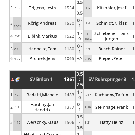
0.5
2
Trigona,Levin
1554
-
Kitzhöfer,Josef
1
1-5
1-5
0.5
0 -
1-
3
Rörig,Andreas
1550
Schmidt,Niklas
1
1-6
1
1002
1 -
Schiebener,Hans
1-
4
Blöink,Markus
1522
1
2-7
0
Jürgen
1004
0 -
5
Henneke,Tom
1180
Busch,Rainer
1
2-10
2-9
1
6
Promeß,Jens
1065
+/-
Pieper,Peter
4-27
2-15
3.5
SV Brilon 1
1367
:
SV Ruhrspringer 3
1
2.5
1 -
1
Radatti,Michele
1483
Kurbanov,Taifun
1
1-3
3-17
0
Harding,Jan
0 -
2
1377
Steinhage,Frank
1
1-6
3-19
Hendrik
1
0.5
3
Werschky,Klaus
1506
-
Hätty,Heinz
1
1-12
3-21
0.5
Hillebrand,Connor
1 -