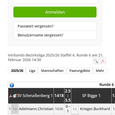
Anmelden
Passwort vergessen?
Benutzername vergessen?
Verbands-Bezirksliga 2025/26 Staffel 4, Runde 6 am 21.
Februar 2026 14:30
2025/26
Liga
Mannschaften
Paarungsliste
Mehr
Runde 6
2.5
SV Schmallenberg 1
1418
:
SF Bigge 1
1
3.5
0 -
1
Adelmann,Christian
1636
Krieger,Burkhard
1
1-3
1-2
1