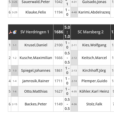
5
Sauerwald,Peter
1042
Guisado,Jonas
1
3-25
4-31
1
1 -
6
Klauke,Felix
1194
Karimi,Abdelrazeq
3-29
4-48
0
5.0
SV Herdringen 1
1686
:
SC Marsberg 2
1
1.0
1 -
1
Krusel,Daniel
2100
Kies,Wolfgang
1
1-1
2-11
0
0.5
2
Kusche,Maximilian
1666
-
Keitsch,Marcel
1
1-2
2-12
0.5
1 -
3
Spiegel,Johannes
1861
Kirchhoff,Jörg
1
1-3
2-13
0
1 -
4
Jamrosik,Rainer
1711
Plemper,Guido
1
1-4
2-14
0
1 -
5
Otto,Matthias
1627
Köhler,Karl Heinz
1-6
4-35
0
0.5
6
Backes,Peter
1149
-
Stolz,Falk
2-15
4-36
0.5