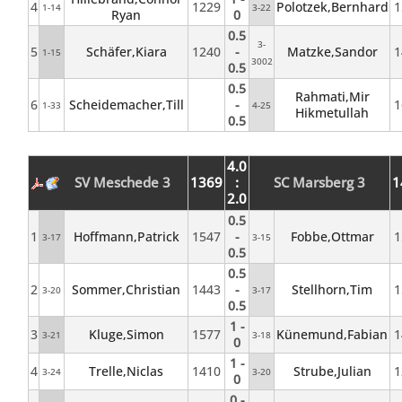
4
1229
Polotzek,Bernhard
1
1-14
3-22
Ryan
0
0.5
3-
5
Schäfer,Kiara
1240
-
Matzke,Sandor
1
1-15
3002
0.5
0.5
Rahmati,Mir
6
Scheidemacher,Till
-
1
1-33
4-25
Hikmetullah
0.5
4.0
SV Meschede 3
1369
:
SC Marsberg 3
1
2.0
0.5
1
Hoffmann,Patrick
1547
-
Fobbe,Ottmar
1
3-17
3-15
0.5
0.5
2
Sommer,Christian
1443
-
Stellhorn,Tim
1
3-20
3-17
0.5
1 -
3
Kluge,Simon
1577
Künemund,Fabian
1
3-21
3-18
0
1 -
4
Trelle,Niclas
1410
Strube,Julian
1
3-24
3-20
0
0 -