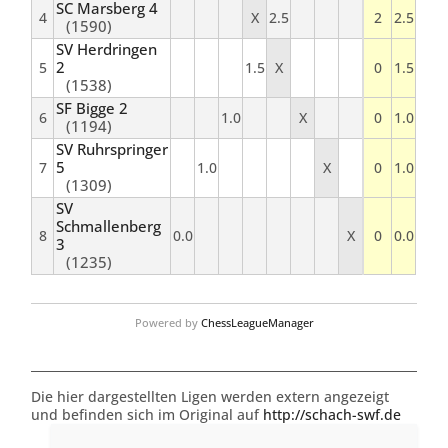
SC Marsberg 4
4
X
2.5
2
2.5
(1590)
SV Herdringen
2
5
1.5
X
0
1.5
(1538)
SF Bigge 2
6
1.0
X
0
1.0
(1194)
SV Ruhrspringer
5
7
1.0
X
0
1.0
(1309)
SV
Schmallenberg
8
0.0
X
0
0.0
3
(1235)
Powered by
ChessLeagueManager
Die hier dargestellten Ligen werden extern angezeigt
und befinden sich im Original auf
http://schach-swf.de