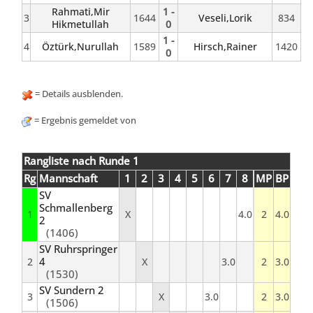
Rahmati,Mir
1 -
3
1644
Veseli,Lorik
834
Hikmetullah
0
1 -
4
Öztürk,Nurullah
1589
Hirsch,Rainer
1420
0
= Details ausblenden.
= Ergebnis gemeldet von
Rangliste nach Runde 1
Rg
Mannschaft
1
2
3
4
5
6
7
8
MP
BP
SV
Schmallenberg
1
X
4.0
2
4.0
2
(1406)
SV Ruhrspringer
4
2
X
3.0
2
3.0
(1530)
SV Sundern 2
3
X
3.0
2
3.0
(1506)