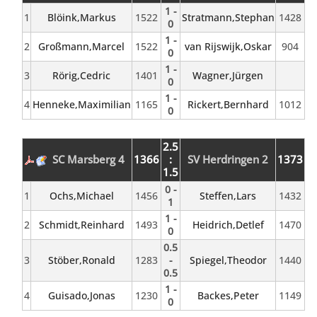
1 -
1
Blöink,Markus
1522
Stratmann,Stephan
1428
0
1 -
2
Großmann,Marcel
1522
van Rijswijk,Oskar
904
0
1 -
3
Rörig,Cedric
1401
Wagner,Jürgen
0
1 -
4
Henneke,Maximilian
1165
Rickert,Bernhard
1012
0
2.5
SC Marsberg 4
1366
:
SV Herdringen 2
1373
1.5
0 -
1
Ochs,Michael
1456
Steffen,Lars
1432
1
1 -
2
Schmidt,Reinhard
1493
Heidrich,Detlef
1470
0
0.5
3
Stöber,Ronald
1283
-
Spiegel,Theodor
1440
0.5
1 -
4
Guisado,Jonas
1230
Backes,Peter
1149
0