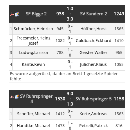
1.0
SF Bigge 2
938
:
SV Sundern 2
1249
3.0
0 -
1
Schmücker,Heinrich
945
Höffner,Horst
1565
1
Freesmeier,Heinz
0 -
2
1082
Goldbach,Eckhard
1410
Josef
1
1 -
3
Ludwig,Larissa
788
Geister,Walter
965
0
0 -
4
Kante,Kevin
Jülicher,Klaus
1055
1
Es wurde aufgerückt, da der an Brett 1 gesetzte Spieler
fehlte
3.0
SV Ruhrspringer
1530
:
SV Ruhrspringer 5
1158
4
1.0
0 -
1
Scheffer,Michael
1412
Korte,Andreas
1563
1
1 -
2
Handtke,Michael
1473
Petrelli,Patrick
816
0