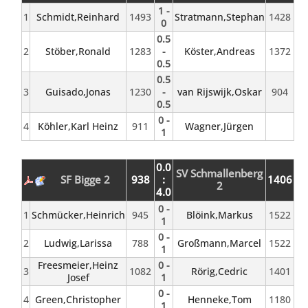
1 -
1
Schmidt,Reinhard
1493
Stratmann,Stephan
1428
0
0.5
2
Stöber,Ronald
1283
-
Köster,Andreas
1372
0.5
0.5
3
Guisado,Jonas
1230
-
van Rijswijk,Oskar
904
0.5
0 -
4
Köhler,Karl Heinz
911
Wagner,Jürgen
1
0.0
SV Schmallenberg
SF Bigge 2
938
:
1406
2
4.0
0 -
1
Schmücker,Heinrich
945
Blöink,Markus
1522
1
0 -
2
Ludwig,Larissa
788
Großmann,Marcel
1522
1
Freesmeier,Heinz
0 -
3
1082
Rörig,Cedric
1401
Josef
1
0 -
4
Green,Christopher
Henneke,Tom
1180
1