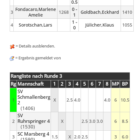
0.5
Fondacaro,Marlene
0 -
3
1268
Goldbach,Eckhard
1410
Amelie
1
1 -
4
Sorotschan,Lars
Jülicher,Klaus
1055
0
= Details ausblenden.
= Ergebnis gemeldet von
Rangliste nach Runde 3
Rg
Mannschaft
1
2
3
4
5
6
7
8
MP
BP
SV
Schmallenberg
1
X
2.5
4.0
4.0
6
10.5
2
(1406)
SV
Ruhrspringer 4
2
X
2.5
3.0
3.0
6
8.5
(1530)
SC Marsberg 4
3
1.5
X
2.0
2.5
3
6.0
(1590)