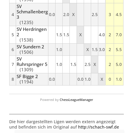
SV
Schmallenberg
4
0.0
2.0
X
2.5
3
4.5
3
(1235)
SV Herdringen
2
5
1.5
1.5
X
4.0
2
7.0
(1538)
SV Sundern 2
6
1.0
X
1.5
3.0
2
5.5
(1506)
SV
Ruhrspringer 5
7
1.0
1.5
2.5
X
2
5.0
(1309)
SF Bigge 2
8
0.0
0.0
1.0
X
0
1.0
(1194)
Powered by
ChessLeagueManager
Die hier dargestellten Ligen werden extern angezeigt
und befinden sich im Original auf
http://schach-swf.de