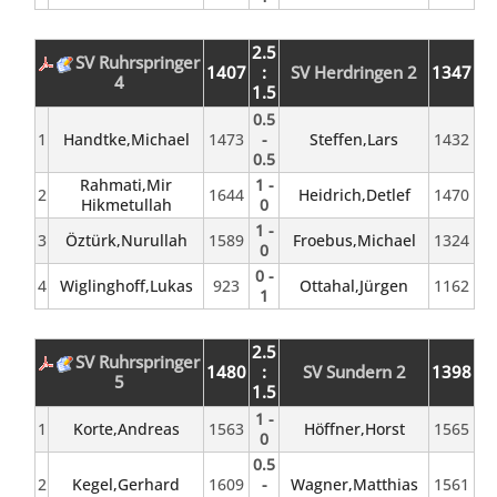
2.5
SV Ruhrspringer
1407
:
SV Herdringen 2
1347
4
1.5
0.5
1
Handtke,Michael
1473
-
Steffen,Lars
1432
0.5
Rahmati,Mir
1 -
2
1644
Heidrich,Detlef
1470
Hikmetullah
0
1 -
3
Öztürk,Nurullah
1589
Froebus,Michael
1324
0
0 -
4
Wiglinghoff,Lukas
923
Ottahal,Jürgen
1162
1
2.5
SV Ruhrspringer
1480
:
SV Sundern 2
1398
5
1.5
1 -
1
Korte,Andreas
1563
Höffner,Horst
1565
0
0.5
2
Kegel,Gerhard
1609
-
Wagner,Matthias
1561