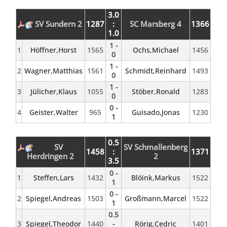
3.0
SV Sundern 2
1287
:
SC Marsberg 4
1366
1.0
1 -
1
Höffner,Horst
1565
Ochs,Michael
1456
0
1 -
2
Wagner,Matthias
1561
Schmidt,Reinhard
1493
0
1 -
3
Jülicher,Klaus
1055
Stöber,Ronald
1283
0
0 -
4
Geister,Walter
965
Guisado,Jonas
1230
1
0.5
SV
SV Schmallenberg
1458
:
1371
Herdringen 2
2
3.5
0 -
1
Steffen,Lars
1432
Blöink,Markus
1522
1
0 -
2
Spiegel,Andreas
1503
Großmann,Marcel
1522
1
0.5
3
Spiegel,Theodor
1440
-
Rörig,Cedric
1401