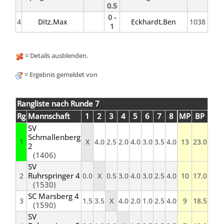
0.5
0 -
4
Ditz,Max
Eckhardt,Ben
1038
1
= Details ausblenden.
= Ergebnis gemeldet von
Rangliste nach Runde 7
Rg
Mannschaft
1
2
3
4
5
6
7
8
MP
BP
SV
Schmallenberg
1
X
4.0
2.5
2.0
4.0
3.0
3.5
4.0
13
23.0
2
(1406)
SV
Ruhrspringer 4
2
0.0
X
0.5
3.0
4.0
3.0
2.5
4.0
10
17.0
(1530)
SC Marsberg 4
3
1.5
3.5
X
4.0
2.0
1.0
2.5
4.0
9
18.5
(1590)
SV