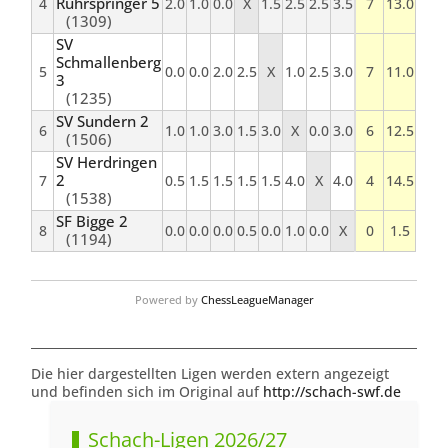
Ruhrspringer 5
4
2.0
1.0
0.0
X
1.5
2.5
2.5
3.5
7
13.0
(1309)
SV
Schmallenberg
5
0.0
0.0
2.0
2.5
X
1.0
2.5
3.0
7
11.0
3
(1235)
SV Sundern 2
6
1.0
1.0
3.0
1.5
3.0
X
0.0
3.0
6
12.5
(1506)
SV Herdringen
2
7
0.5
1.5
1.5
1.5
1.5
4.0
X
4.0
4
14.5
(1538)
SF Bigge 2
8
0.0
0.0
0.0
0.5
0.0
1.0
0.0
X
0
1.5
(1194)
Powered by
ChessLeagueManager
Die hier dargestellten Ligen werden extern angezeigt
und befinden sich im Original auf
http://schach-swf.de
Schach-Ligen 2026/27