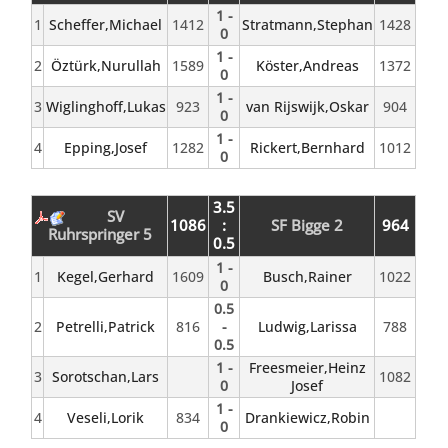
1 -
1
Scheffer,Michael
1412
Stratmann,Stephan
1428
0
1 -
2
Öztürk,Nurullah
1589
Köster,Andreas
1372
0
1 -
3
Wiglinghoff,Lukas
923
van Rijswijk,Oskar
904
0
1 -
4
Epping,Josef
1282
Rickert,Bernhard
1012
0
3.5
SV
1086
:
SF Bigge 2
964
Ruhrspringer 5
0.5
1 -
1
Kegel,Gerhard
1609
Busch,Rainer
1022
0
0.5
2
Petrelli,Patrick
816
-
Ludwig,Larissa
788
0.5
1 -
Freesmeier,Heinz
3
Sorotschan,Lars
1082
0
Josef
1 -
4
Veseli,Lorik
834
Drankiewicz,Robin
0