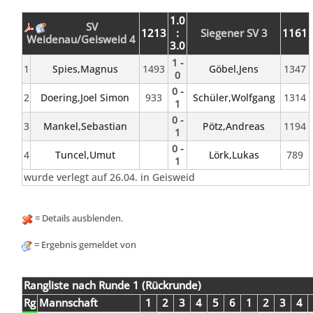
1.0
SV
1213
:
Siegener SV 3
1161
Weidenau/Geisweid 4
3.0
1 -
1
Spies,Magnus
1493
Göbel,Jens
1347
0
0 -
2
Doering,Joel Simon
933
Schüler,Wolfgang
1314
1
0 -
3
Mankel,Sebastian
Pötz,Andreas
1194
1
0 -
4
Tuncel,Umut
Lörk,Lukas
789
1
wurde verlegt auf 26.04. in Geisweid
= Details ausblenden.
= Ergebnis gemeldet von
Rangliste nach Runde 1 (Rückrunde)
Rg
Mannschaft
1
2
3
4
5
6
1
2
3
4