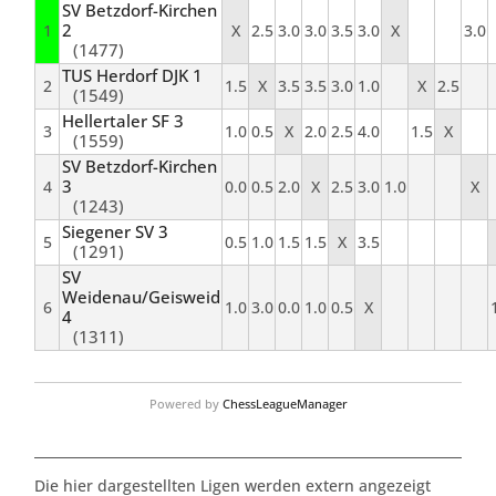
SV Betzdorf-Kirchen
2
1
X
2.5
3.0
3.0
3.5
3.0
X
3.0
(1477)
TUS Herdorf DJK 1
2
1.5
X
3.5
3.5
3.0
1.0
X
2.5
(1549)
Hellertaler SF 3
3
1.0
0.5
X
2.0
2.5
4.0
1.5
X
(1559)
SV Betzdorf-Kirchen
3
4
0.0
0.5
2.0
X
2.5
3.0
1.0
X
(1243)
Siegener SV 3
5
0.5
1.0
1.5
1.5
X
3.5
(1291)
SV
Weidenau/Geisweid
6
1.0
3.0
0.0
1.0
0.5
X
4
(1311)
Powered by
ChessLeagueManager
Die hier dargestellten Ligen werden extern angezeigt