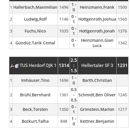
1 -
1
Hallerbach,Maximilian
1496
Heinzmann,Frank
1500
0
0 -
2
Ludwig,Rolf
1146
Hottgenroth,Joshua
1560
1
0 -
3
Fuchs,Nico
1035
Hottgenroth,Jonah
1376
1
0 -
Heinzmann,Gian
4
Gündüz,Tarik Cemal
1342
1
Luca
2.5
TUS Herdorf DJK 1
1314
:
Hellertaler SF 3
1231
1.5
1 -
1
Imhäuser,Tino
1696
Barth,Christian
0
0.5
2
Brühl,Bernhard
1361
-
Schmidt,Ben Oliver
1245
0.5
0 -
3
Beck,Torsten
1350
Grimstein,Marlon
1217
1
1 -
4
Bozkurt,Talha
848
Kettner,Benjamin
0