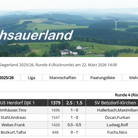
 Siegerland 2025/26, Runde 4 (Rückrunde) am 22. März 2026 14:00
2025/26
Liga
Mannschaften
Paarungsliste
Meh
Runde 4 (Rü
US Herdorf DJK 1
1379
2.5 : 1.5
SV Betzdorf-Kirchen 
Imhäuser,Tino
1696
1 - 0
Hallerbach,Maximilian
Stahl,Andreas
1547
1 - 0
Özcan,Furkan
Weber,Frank
1426
0.5 - 0.5
Ludwig,Rolf
Bozkurt,Talha
848
0 - 1
Fuchs,Nico