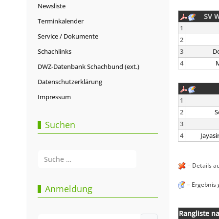
Newsliste
SV W
Terminkalender
1
Service / Dokumente
2
Schachlinks
3
Do
4
M
DWZ-Datenbank Schachbund (ext.)
Datenschutzerklärung
Impressum
1
2
S
Suchen
3
4
Jayasi
Suchen
= Details a
Type 2 or more characters for results.
= Ergebnis 
Anmeldung
Rangliste n
Benutzername