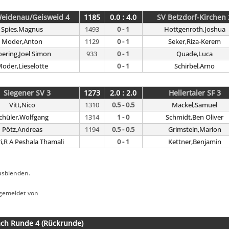
eidenau/Geisweid 4
1185
0.0 : 4.0
SV Betzdorf-Kirchen 
Spies,Magnus
1493
0 - 1
Hottgenroth,Joshua
Moder,Anton
1129
0 - 1
Seker,Riza-Kerem
ering,Joel Simon
933
0 - 1
Quade,Luca
oder,Lieselotte
0 - 1
Schirbel,Arno
Siegener SV 3
1273
2.0 : 2.0
Hellertaler SF 3
Vitt,Nico
1310
0.5 - 0.5
Mackel,Samuel
chüler,Wolfgang
1314
1 - 0
Schmidt,Ben Oliver
Pötz,Andreas
1194
0.5 - 0.5
Grimstein,Marlon
ri,R A Peshala Thamali
0 - 1
Kettner,Benjamin
usblenden.
gemeldet von
ach Runde 4 (Rückrunde)