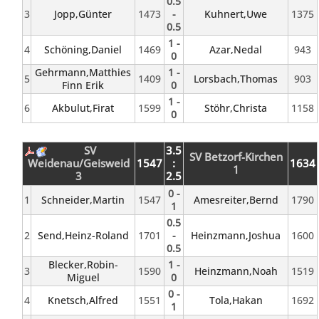
0.5
3
Jopp,Günter
1473
-
Kuhnert,Uwe
1375
0.5
1 -
4
Schöning,Daniel
1469
Azar,Nedal
943
0
Gehrmann,Matthies
1 -
5
1409
Lorsbach,Thomas
903
Finn Erik
0
1 -
6
Akbulut,Firat
1599
Stöhr,Christa
1158
0
SV
3.5
SV Betzorf-Kirchen
Weidenau/Geisweid
1547
:
1634
1
3
2.5
0 -
1
Schneider,Martin
1547
Amesreiter,Bernd
1790
1
0.5
2
Send,Heinz-Roland
1701
-
Heinzmann,Joshua
1600
0.5
Blecker,Robin-
1 -
3
1590
Heinzmann,Noah
1519
Miguel
0
0 -
4
Knetsch,Alfred
1551
Tola,Hakan
1692
1