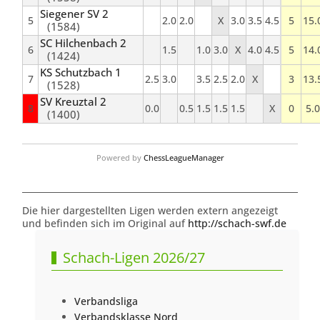
Siegener SV 2
5
2.0
2.0
X
3.0
3.5
4.5
5
15.
(1584)
SC Hilchenbach 2
6
1.5
1.0
3.0
X
4.0
4.5
5
14.
(1424)
KS Schutzbach 1
7
2.5
3.0
3.5
2.5
2.0
X
3
13.
(1528)
SV Kreuztal 2
8
0.0
0.5
1.5
1.5
1.5
X
0
5.0
(1400)
Powered by
ChessLeagueManager
Die hier dargestellten Ligen werden extern angezeigt
und befinden sich im Original auf
http://schach-swf.de
Schach-Ligen 2026/27
Verbandsliga
Verbandsklasse Nord