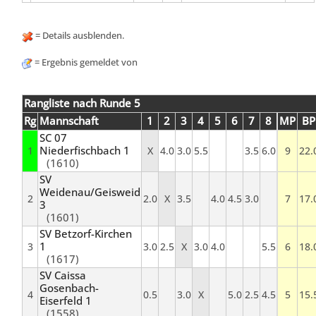
= Details ausblenden.
= Ergebnis gemeldet von
Rangliste nach Runde 5
Rg
Mannschaft
1
2
3
4
5
6
7
8
MP
BP
SC 07
Niederfischbach 1
1
X
4.0
3.0
5.5
3.5
6.0
9
22.
(1610)
SV
Weidenau/Geisweid
2
2.0
X
3.5
4.0
4.5
3.0
7
17.
3
(1601)
SV Betzorf-Kirchen
1
3
3.0
2.5
X
3.0
4.0
5.5
6
18.
(1617)
SV Caissa
Gosenbach-
4
0.5
3.0
X
5.0
2.5
4.5
5
15.
Eiserfeld 1
(1558)