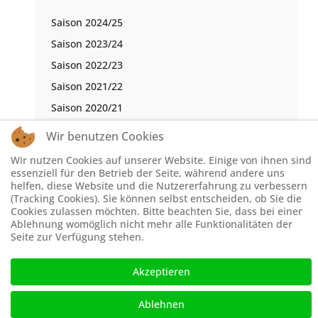
Saison 2024/25
Saison 2023/24
Saison 2022/23
Saison 2021/22
Saison 2020/21
Saison 2019/20
Wir benutzen Cookies
Saison 2018/19
Wir nutzen Cookies auf unserer Website. Einige von ihnen sind
Saison 2017/18
essenziell für den Betrieb der Seite, während andere uns
helfen, diese Website und die Nutzererfahrung zu verbessern
Saison 2016/17
(Tracking Cookies). Sie können selbst entscheiden, ob Sie die
Cookies zulassen möchten. Bitte beachten Sie, dass bei einer
Ablehnung womöglich nicht mehr alle Funktionalitäten der
Seite zur Verfügung stehen.
© Schachbezirk Hochsauerland 2026, Powered by
Theme-
Point
. Design by
Theme-Point
Akzeptieren
Ablehnen