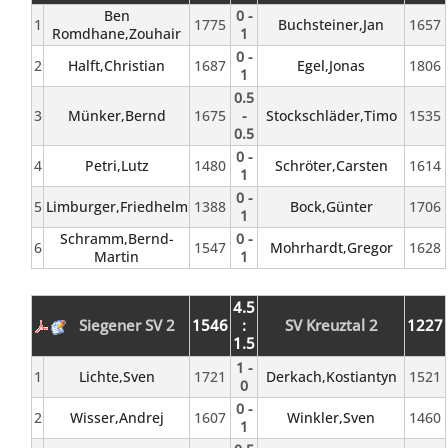
Ben
0 -
1
1775
Buchsteiner,Jan
1657
Romdhane,Zouhair
1
0 -
2
Halft,Christian
1687
Egel,Jonas
1806
1
0.5
3
Münker,Bernd
1675
-
Stockschläder,Timo
1535
0.5
0 -
4
Petri,Lutz
1480
Schröter,Carsten
1614
1
0 -
5
Limburger,Friedhelm
1388
Bock,Günter
1706
1
Schramm,Bernd-
0 -
6
1547
Mohrhardt,Gregor
1628
Martin
1
4.5
Siegener SV 2
1546
:
SV Kreuztal 2
1227
1.5
1 -
1
Lichte,Sven
1721
Derkach,Kostiantyn
1521
0
0 -
2
Wisser,Andrej
1607
Winkler,Sven
1460
1