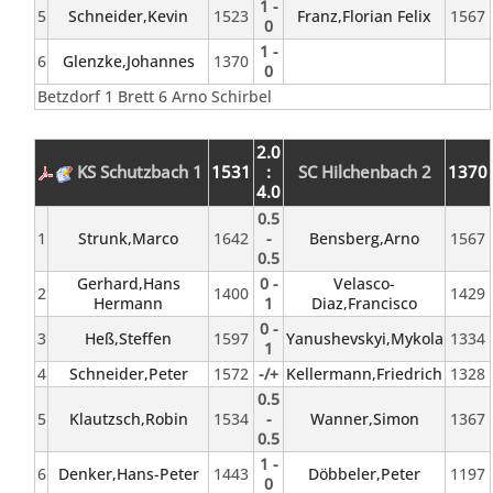
1 -
5
Schneider,Kevin
1523
Franz,Florian Felix
1567
0
1 -
6
Glenzke,Johannes
1370
0
Betzdorf 1 Brett 6 Arno Schirbel
2.0
KS Schutzbach 1
1531
:
SC Hilchenbach 2
1370
4.0
0.5
1
Strunk,Marco
1642
-
Bensberg,Arno
1567
0.5
Gerhard,Hans
0 -
Velasco-
2
1400
1429
Hermann
1
Diaz,Francisco
0 -
3
Heß,Steffen
1597
Yanushevskyi,Mykola
1334
1
4
Schneider,Peter
1572
-/+
Kellermann,Friedrich
1328
0.5
5
Klautzsch,Robin
1534
-
Wanner,Simon
1367
0.5
1 -
6
Denker,Hans-Peter
1443
Döbbeler,Peter
1197
0