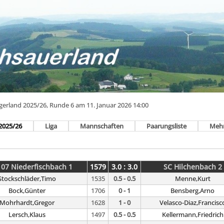
egerland 2025/26, Runde 6 am 11. Januar 2026 14:00
2025/26
Liga
Mannschaften
Paarungsliste
Meh
 07 Niederfischbach 1
1579
3.0 : 3.0
SC Hilchenbach 2
Stockschläder,Timo
1535
0.5 - 0.5
Menne,Kurt
Bock,Günter
1706
0 - 1
Bensberg,Arno
Mohrhardt,Gregor
1628
1 - 0
Velasco-Diaz,Francisc
Lersch,Klaus
1497
0.5 - 0.5
Kellermann,Friedrich