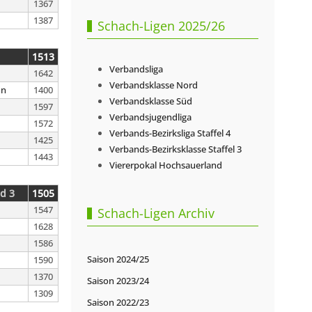
1367
1387
Schach-Ligen 2025/26
1513
Verbandsliga
1642
Verbandsklasse Nord
nn
1400
Verbandsklasse Süd
1597
Verbandsjugendliga
1572
Verbands-Bezirksliga Staffel 4
1425
Verbands-Bezirksklasse Staffel 3
1443
Viererpokal Hochsauerland
d 3
1505
1547
Schach-Ligen Archiv
1628
1586
Saison 2024/25
1590
1370
Saison 2023/24
1309
Saison 2022/23