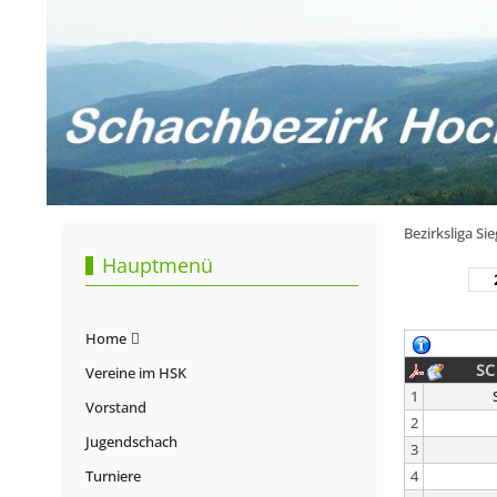
Bezirksliga Si
Hauptmenü
Home
SC
Vereine im HSK
1
Vorstand
2
Jugendschach
3
Turniere
4