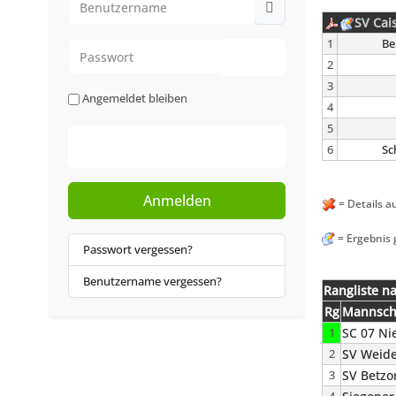
SV Cai
1
Be
Passwort
2
Passwort anzeigen
3
Angemeldet bleiben
4
5
Web-Authentifizierung
6
Sc
Anmelden
= Details a
= Ergebnis 
Passwort vergessen?
Benutzername vergessen?
Rangliste n
Rg
Mannsch
1
SC 07 Ni
2
SV Weid
3
SV Betzo