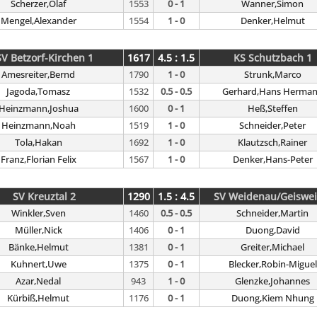
Scherzer,Olaf
1553
0 - 1
Wanner,Simon
Mengel,Alexander
1554
1 - 0
Denker,Helmut
SV Betzorf-Kirchen 1
1617
4.5 : 1.5
KS Schutzbach 1
Amesreiter,Bernd
1790
1 - 0
Strunk,Marco
Jagoda,Tomasz
1532
0.5 - 0.5
Gerhard,Hans Herma
Heinzmann,Joshua
1600
0 - 1
Heß,Steffen
Heinzmann,Noah
1519
1 - 0
Schneider,Peter
Tola,Hakan
1692
1 - 0
Klautzsch,Rainer
Franz,Florian Felix
1567
1 - 0
Denker,Hans-Peter
SV Kreuztal 2
1290
1.5 : 4.5
SV Weidenau/Geiswei
Winkler,Sven
1460
0.5 - 0.5
Schneider,Martin
Müller,Nick
1406
0 - 1
Duong,David
Bänke,Helmut
1381
0 - 1
Greiter,Michael
Kuhnert,Uwe
1375
0 - 1
Blecker,Robin-Miguel
Azar,Nedal
943
1 - 0
Glenzke,Johannes
Kürbiß,Helmut
1176
0 - 1
Duong,Kiem Nhung