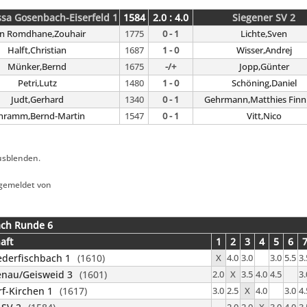
ssa Gosenbach-Eiserfeld 1
1584
2.0 : 4.0
Siegener SV 2
n Romdhane,Zouhair
1775
0 - 1
Lichte,Sven
Halft,Christian
1687
1 - 0
Wisser,Andrej
Münker,Bernd
1675
-/+
Jopp,Günter
Petri,Lutz
1480
1 - 0
Schöning,Daniel
Judt,Gerhard
1340
0 - 1
Gehrmann,Matthies Finn 
hramm,Bernd-Martin
1547
0 - 1
Vitt,Nico
usblenden.
gemeldet von
ach Runde 6
aft
1
2
3
4
5
6
ederfischbach 1
(1610)
X
4.0
3.0
3.0
5.5
3.
enau/Geisweid 3
(1601)
2.0
X
3.5
4.0
4.5
3.
rf-Kirchen 1
(1617)
3.0
2.5
X
4.0
3.0
4.