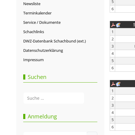
5
Newsliste
6
Terminkalender
Service / Dokumente
Schachlinks
1
2
DWZ-Datenbank Schachbund (ext.)
3
Datenschutzerklärung
4
Impressum
5
6
Suchen
1
Suchen
2
3
Type 2 or more characters for results.
4
Anmeldung
5
6
Benutzername