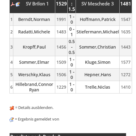
SV Brilon 1
1529
:
SV Meschede 3
1481
1.5
1 -
1
Berndt,Norman
1991
Hoffmann,Patrick
1547
0
0 -
2
Radatti,Michele
1483
Stiefermann,Michael
1635
1
0.5
3
Kropff,Paul
1456
-
Sommer,Christian
1443
0.5
1 -
4
Sommer,Elmar
1509
Kluge,Simon
1577
0
1 -
5
Werschky,Klaus
1506
Hepner,Hans
1272
0
Hillebrand,Connor
1 -
6
1229
Trelle,Niclas
1410
Ryan
0
= Details ausblenden.
= Ergebnis gemeldet von