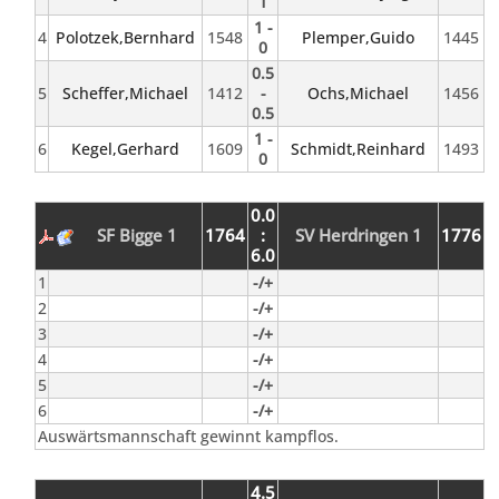
1
1 -
4
Polotzek,Bernhard
1548
Plemper,Guido
1445
0
0.5
5
Scheffer,Michael
1412
-
Ochs,Michael
1456
0.5
1 -
6
Kegel,Gerhard
1609
Schmidt,Reinhard
1493
0
0.0
SF Bigge 1
1764
:
SV Herdringen 1
1776
6.0
1
-/+
2
-/+
3
-/+
4
-/+
5
-/+
6
-/+
Auswärtsmannschaft gewinnt kampflos.
4.5