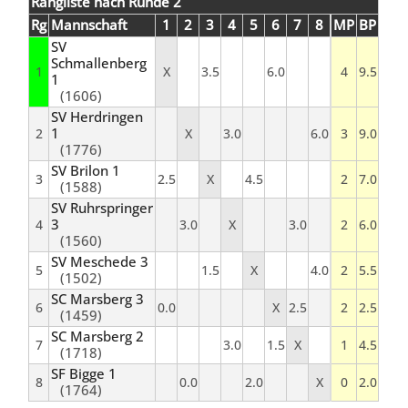
Rangliste nach Runde 2
Rg
Mannschaft
1
2
3
4
5
6
7
8
MP
BP
SV
Schmallenberg
1
X
3.5
6.0
4
9.5
1
(1606)
SV Herdringen
1
2
X
3.0
6.0
3
9.0
(1776)
SV Brilon 1
3
2.5
X
4.5
2
7.0
(1588)
SV Ruhrspringer
3
4
3.0
X
3.0
2
6.0
(1560)
SV Meschede 3
5
1.5
X
4.0
2
5.5
(1502)
SC Marsberg 3
6
0.0
X
2.5
2
2.5
(1459)
SC Marsberg 2
7
3.0
1.5
X
1
4.5
(1718)
SF Bigge 1
8
0.0
2.0
X
0
2.0
(1764)