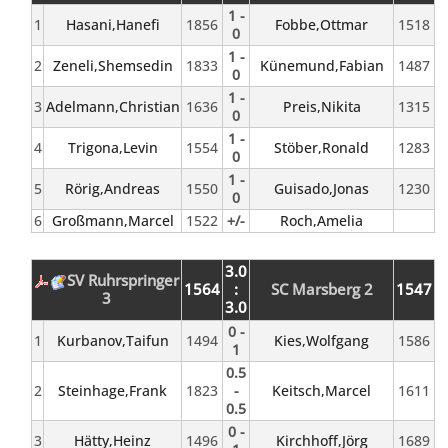
1 -
1
Hasani,Hanefi
1856
Fobbe,Ottmar
1518
0
1 -
2
Zeneli,Shemsedin
1833
Künemund,Fabian
1487
0
1 -
3
Adelmann,Christian
1636
Preis,Nikita
1315
0
1 -
4
Trigona,Levin
1554
Stöber,Ronald
1283
0
1 -
5
Rörig,Andreas
1550
Guisado,Jonas
1230
0
6
Großmann,Marcel
1522
+/-
Roch,Amelia
3.0
SV Ruhrspringer
1564
:
SC Marsberg 2
1547
3
3.0
0 -
1
Kurbanov,Taifun
1494
Kies,Wolfgang
1586
1
0.5
2
Steinhage,Frank
1823
-
Keitsch,Marcel
1611
0.5
0 -
3
Hätty,Heinz
1496
Kirchhoff,Jörg
1689