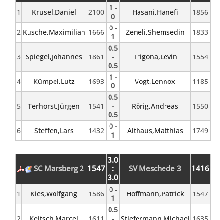
1 -
1
Krusel,Daniel
2100
Hasani,Hanefi
1856
0
0 -
2
Kusche,Maximilian
1666
Zeneli,Shemsedin
1833
1
0.5
3
Spiegel,Johannes
1861
-
Trigona,Levin
1554
0.5
1 -
4
Kümpel,Lutz
1693
Vogt,Lennox
1185
0
0.5
5
Terhorst,Jürgen
1541
-
Rörig,Andreas
1550
0.5
0 -
6
Steffen,Lars
1432
Althaus,Matthias
1749
1
3.0
SC Marsberg 2
1547
:
SV Meschede 3
1416
3.0
0 -
1
Kies,Wolfgang
1586
Hoffmann,Patrick
1547
1
0.5
2
Keitsch,Marcel
1611
-
Stiefermann,Michael
1635