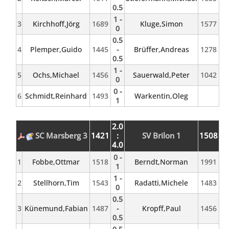
0.5
1 -
3
Kirchhoff,Jörg
1689
Kluge,Simon
1577
0
0.5
4
Plemper,Guido
1445
-
Brüffer,Andreas
1278
0.5
1 -
5
Ochs,Michael
1456
Sauerwald,Peter
1042
0
0 -
6
Schmidt,Reinhard
1493
Warkentin,Oleg
1
2.0
SC Marsberg 3
1421
:
SV Brilon 1
1508
4.0
0 -
1
Fobbe,Ottmar
1518
Berndt,Norman
1991
1
1 -
2
Stellhorn,Tim
1543
Radatti,Michele
1483
0
0.5
3
Künemund,Fabian
1487
-
Kropff,Paul
1456
0.5