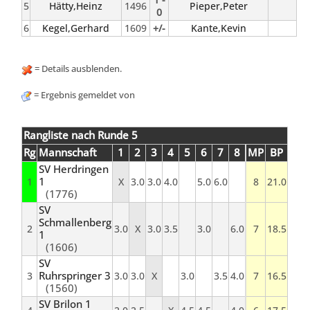
5
Hätty,Heinz
1496
Pieper,Peter
0
6
Kegel,Gerhard
1609
+/-
Kante,Kevin
= Details ausblenden.
= Ergebnis gemeldet von
Rangliste nach Runde 5
Rg
Mannschaft
1
2
3
4
5
6
7
8
MP
BP
SV Herdringen
1
1
X
3.0
3.0
4.0
5.0
6.0
8
21.0
(1776)
SV
Schmallenberg
2
3.0
X
3.0
3.5
3.0
6.0
7
18.5
1
(1606)
SV
Ruhrspringer 3
3
3.0
3.0
X
3.0
3.5
4.0
7
16.5
(1560)
SV Brilon 1