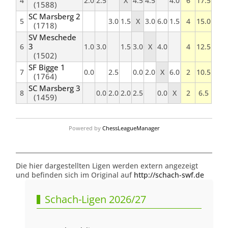
4
2.0
2.5
X
4.5
4.5
4.0
6
17.5
(1588)
SC Marsberg 2
5
3.0
1.5
X
3.0
6.0
1.5
4
15.0
(1718)
SV Meschede
3
6
1.0
3.0
1.5
3.0
X
4.0
4
12.5
(1502)
SF Bigge 1
7
0.0
2.5
0.0
2.0
X
6.0
2
10.5
(1764)
SC Marsberg 3
8
0.0
2.0
2.0
2.5
0.0
X
2
6.5
(1459)
Powered by
ChessLeagueManager
Die hier dargestellten Ligen werden extern angezeigt
und befinden sich im Original auf
http://schach-swf.de
Schach-Ligen 2026/27